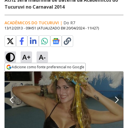
Atriz será madrinha de bateria da Acadêmicos do
Tucuruvi no Carnaval 2014
ACADÊMICOS DO TUCURUVI
|
Do R7
13/12/2013 - 09H51
(ATUALIZADO EM
20/04/2024 - 11H27
)
A+
A-
Adicione como fonte preferencial no Google
Opens in new window