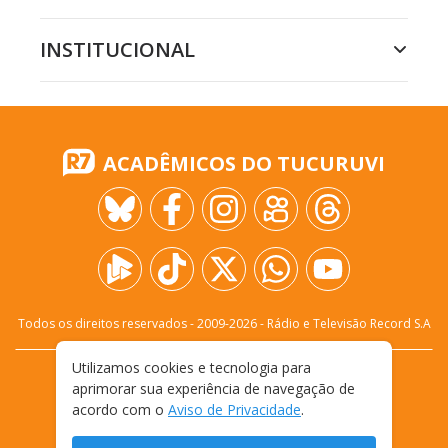
INSTITUCIONAL
ACADÊMICOS DO TUCURUVI
Todos os direitos reservados - 2009-
2026
- Rádio e Televisão Record S.A
Utilizamos cookies e tecnologia para
CARREIRA
FALE CONOSCO
PRIVACIDADE
aprimorar sua experiência de navegação de
TERMOS E CONDIÇÕES DE USO
acordo com o
Aviso de Privacidade
.