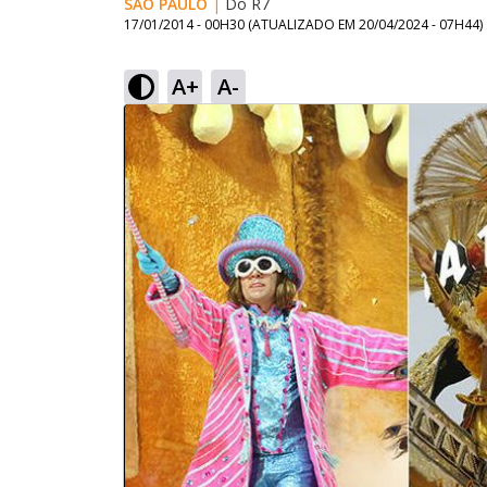
SÃO PAULO
|
Do R7
17/01/2014 - 00H30
(ATUALIZADO EM
20/04/2024 - 07H44
)
A+
A-