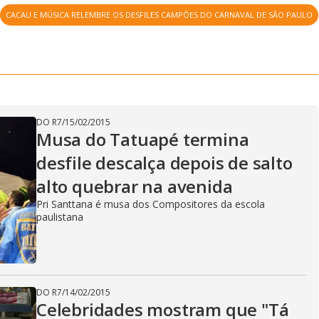
CACAU E MÚSICA RELEMBRE OS DESFILES CAMPÕES DO CARNAVAL DE SÃO PAULO
DO R7
/
15/02/2015
Musa do Tatuapé termina
desfile descalça depois de salto
alto quebrar na avenida
Pri Santtana é musa dos Compositores da escola
paulistana
DO R7
/
14/02/2015
Celebridades mostram que "Tá