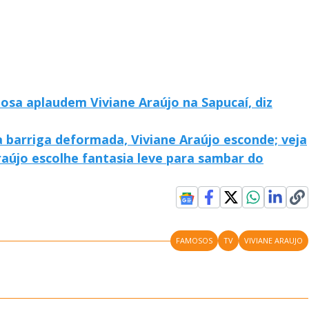
osa aplaudem Viviane Araújo na Sapucaí, diz
barriga deformada, Viviane Araújo esconde; veja
raújo escolhe fantasia leve para sambar do
FAMOSOS
TV
VIVIANE ARAUJO