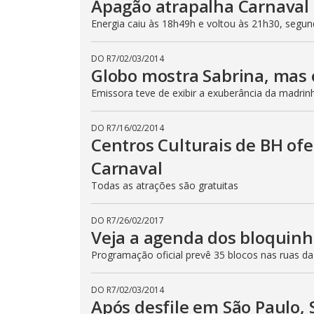
Apagão atrapalha Carnaval
Energia caiu às 18h49h e voltou às 21h30, segu
DO R7
/
02/03/2014
Globo mostra Sabrina, mas 
Emissora teve de exibir a exuberância da madrinh
DO R7
/
16/02/2014
Centros Culturais de BH of
Carnaval
Todas as atrações são gratuitas
DO R7
/
26/02/2017
Veja a agenda dos bloquinh
Programação oficial prevê 35 blocos nas ruas da
DO R7
/
02/03/2014
Após desfile em São Paulo, 