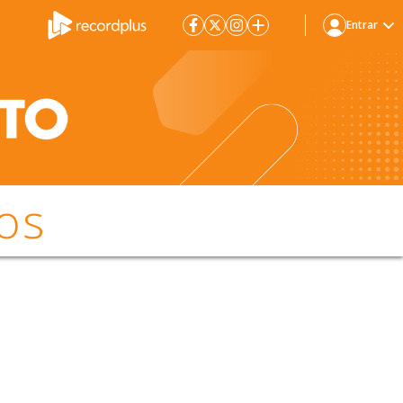
Entrar
os