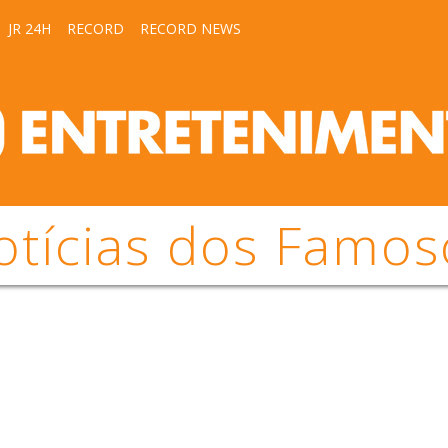
JR 24H
RECORD
RECORD NEWS
otícias dos Famos