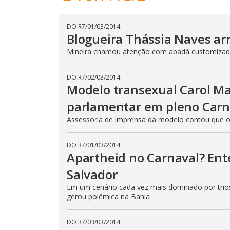
DO R7
/
01/03/2014
Blogueira Thássia Naves arra
Mineira chamou atenção com abadá customiza
DO R7
/
02/03/2014
Modelo transexual Carol Mar
parlamentar em pleno Carn
Assessoria de imprensa da modelo contou que o p
DO R7
/
01/03/2014
Apartheid no Carnaval? En
Salvador
Em um cenário cada vez mais dominado por trios 
gerou polêmica na Bahia
DO R7
/
03/03/2014