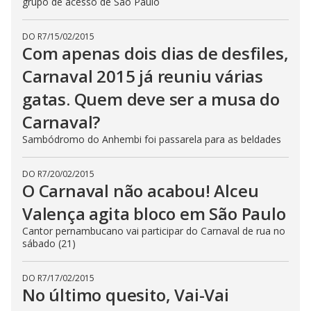
grupo de acesso de São Paulo
DO R7
/
15/02/2015
Com apenas dois dias de desfiles,
Carnaval 2015 já reuniu várias
gatas. Quem deve ser a musa do
Carnaval?
Sambódromo do Anhembi foi passarela para as beldades
DO R7
/
20/02/2015
O Carnaval não acabou! Alceu
Valença agita bloco em São Paulo
Cantor pernambucano vai participar do Carnaval de rua no
sábado (21)
DO R7
/
17/02/2015
No último quesito, Vai-Vai