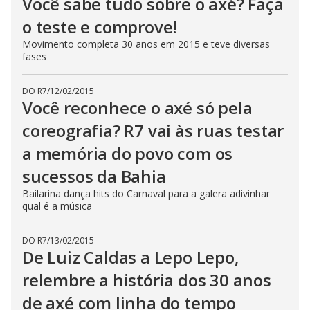
Você sabe tudo sobre o axé? Faça
o teste e comprove!
Movimento completa 30 anos em 2015 e teve diversas
fases
DO R7
/
12/02/2015
Você reconhece o axé só pela
coreografia? R7 vai às ruas testar
a memória do povo com os
sucessos da Bahia
Bailarina dança hits do Carnaval para a galera adivinhar
qual é a música
DO R7
/
13/02/2015
De Luiz Caldas a Lepo Lepo,
relembre a história dos 30 anos
de axé com linha do tempo