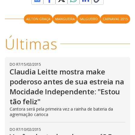
AILTON GRAÇA
MANGUEIRA
SALGUEIRO
CARNAVAL 2015
Últimas
DO R7
/
15/02/2015
Claudia Leitte mostra make
poderoso antes de sua estreia na
Mocidade Independente: "Estou
tão feliz"
Cantora será pela primeira vez a rainha de bateria da
agremiação carioca
DO R7
/
10/02/2015