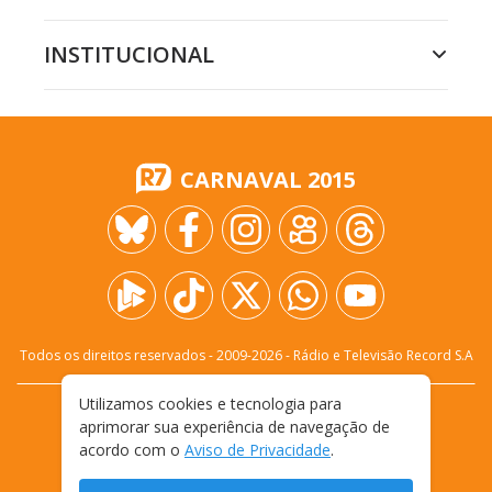
INSTITUCIONAL
CARNAVAL 2015
Todos os direitos reservados - 2009-
2026
- Rádio e Televisão Record S.A
Utilizamos cookies e tecnologia para
CARREIRA
FALE CONOSCO
PRIVACIDADE
aprimorar sua experiência de navegação de
TERMOS E CONDIÇÕES DE USO
acordo com o
Aviso de Privacidade
.