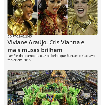
DO R7
/
22/02/2015
Viviane Araújo, Cris Vianna e
mais musas brilham
Desfile das campeãs traz as belas que fizeram o Carnaval
ferver em 2015