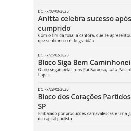
DO R7
/
03/03/2020
Anitta celebra sucesso após
cumprido'
Com o fim da folia, a cantora, que se apresentou
que sentimento é de gratidão
DO R7
/
26/02/2020
Bloco Siga Bem Caminhoneir
O trio segue pelas ruas Rui Barbosa, João Passa
Lopes
DO R7
/
28/02/2020
Bloco dos Corações Partido
SP
Embalado por produções carnavalescas e uma gr
da capital paulista