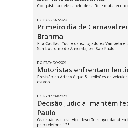
Conquiste aquele cabelo de salão e muita eco
DO R7
/
22/02/2020
Primeiro dia de Carnaval r
Brahma
Rita Cadillac, Yudi e os ex-jogadores Vampeta
Sambódromo do Anhembi, em São Paulo
DO R7
/
04/09/2021
Motoristas enfrentam lentid
Previsão da Artesp é que 5,1 milhões de veículos
estado
DO R7
/
14/09/2020
Decisão judicial mantém fe
Paulo
Os usuários do serviço deverão reagendar atend
pelo telefone 135