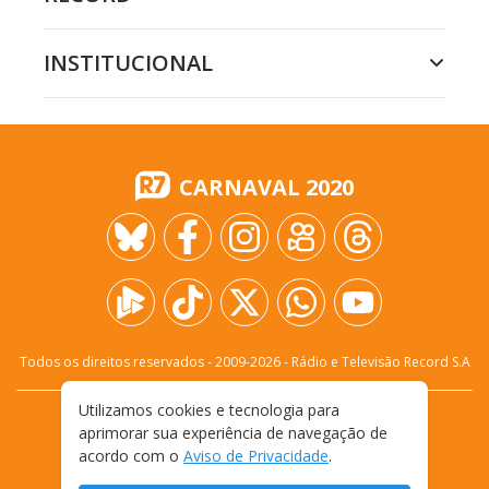
INSTITUCIONAL
CARNAVAL 2020
Todos os direitos reservados - 2009-
2026
- Rádio e Televisão Record S.A
Utilizamos cookies e tecnologia para
CARREIRA
FALE CONOSCO
PRIVACIDADE
aprimorar sua experiência de navegação de
TERMOS E CONDIÇÕES DE USO
acordo com o
Aviso de Privacidade
.