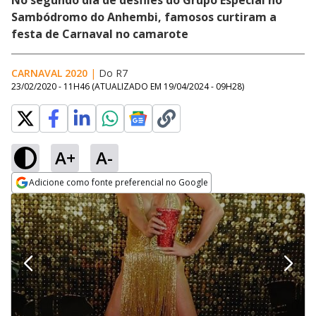
No segundo dia de desfiles do Grupo Especial no
Sambódromo do Anhembi, famosos curtiram a
festa de Carnaval no camarote
CARNAVAL 2020
|
Do R7
23/02/2020 - 11H46
(ATUALIZADO EM
19/04/2024 - 09H28
)
A+
A-
Adicione como fonte preferencial no Google
Opens in new window