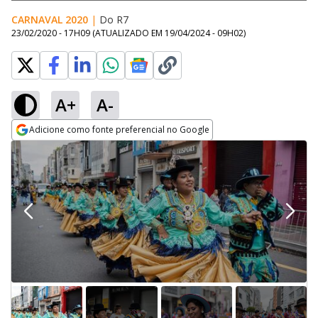
CARNAVAL 2020
|
Do R7
23/02/2020 - 17H09
(ATUALIZADO EM
19/04/2024 - 09H02
)
A+
A-
Adicione como fonte preferencial no Google
Opens in new window