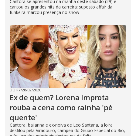
Cantora se apresentou na manhã deste sábado (29) e
cantou os grandes hits da carreira; suposto affair da
funkeira marcou presença no show
DO R7
/
28/02/2020
Ex de quem? Lorena Improta
rouba a cena como rainha 'pé
quente'
Cantora, bailarina e ex-noiva de Leo Santana, a loira
desfilou pela Viradouro, campeã do Grupo Especial do Rio,
e foi um dos principais destaques da folia