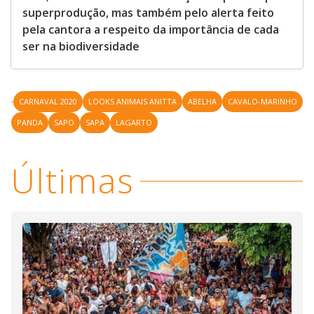
superprodução, mas também pelo alerta feito
pela cantora a respeito da importância de cada
ser na biodiversidade
CARNAVAL 2020
LOOKS ANIMAIS ANITTA
ABELHA
CAVALO-MARINHO
PANDA
SAPO
SAPA
LAGARTO
Últimas