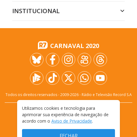
INSTITUCIONAL
CARNAVAL 2020
Todos os direitos reservados - 2009-
2026
- Rádio e Televisão Record S.A
Utilizamos cookies e tecnologia para
CARREIRA
FALE CONOSCO
PRIVACIDADE
aprimorar sua experiência de navegação de
TERMOS E CONDIÇÕES DE USO
acordo com o
Aviso de Privacidade
.
FECHAR