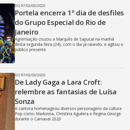
DO R7
/
02/03/2020
Portela encerra 1º dia de desfiles
do Grupo Especial do Rio de
Janeiro
Agremiação cruzou a Marquês de Sapucaí na manhã
desta segunda-feira (24), com o dia já raiando, e agitou o
público presente
DO R7
/
02/03/2020
De Lady Gaga a Lara Croft:
relembre as fantasias de Luísa
Sonza
A cantora homenageou diversos personagens da cultura
Pop como Madonna, Christina Aguilera e Regina George
durante o Carnaval 2020