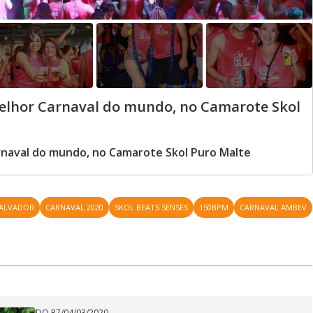
elhor Carnaval do mundo, no Camarote Skol
rnaval do mundo, no Camarote Skol Puro Malte
SALVADOR
CARNAVAL 2020
SKOL BEATS SENSES
150BPM
CARNAVAL AMBEV
DO R7
/
04/03/2020