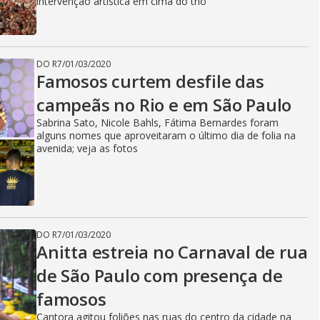
intervenção artística em cima do trio
DO R7
/
01/03/2020
Famosos curtem desfile das
campeãs no Rio e em São Paulo
Sabrina Sato, Nicole Bahls, Fátima Bernardes foram
alguns nomes que aproveitaram o último dia de folia na
avenida; veja as fotos
DO R7
/
01/03/2020
Anitta estreia no Carnaval de rua
de São Paulo com presença de
famosos
Cantora agitou foliões nas ruas do centro da cidade na