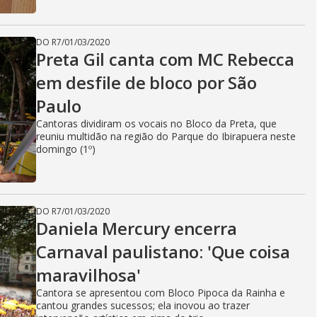
DO R7
/
01/03/2020
Preta Gil canta com MC Rebecca
em desfile de bloco por São
Paulo
Cantoras dividiram os vocais no Bloco da Preta, que
reuniu multidão na região do Parque do Ibirapuera neste
domingo (1º)
DO R7
/
01/03/2020
Daniela Mercury encerra
Carnaval paulistano: 'Que coisa
maravilhosa'
Cantora se apresentou com Bloco Pipoca da Rainha e
cantou grandes sucessos; ela inovou ao trazer