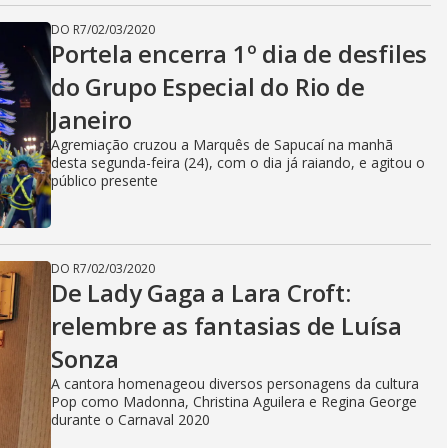
DO R7
/
02/03/2020
Portela encerra 1º dia de desfiles
do Grupo Especial do Rio de
Janeiro
Agremiação cruzou a Marquês de Sapucaí na manhã
desta segunda-feira (24), com o dia já raiando, e agitou o
público presente
DO R7
/
02/03/2020
De Lady Gaga a Lara Croft:
relembre as fantasias de Luísa
Sonza
A cantora homenageou diversos personagens da cultura
Pop como Madonna, Christina Aguilera e Regina George
durante o Carnaval 2020