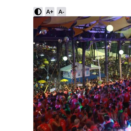
A+
A-