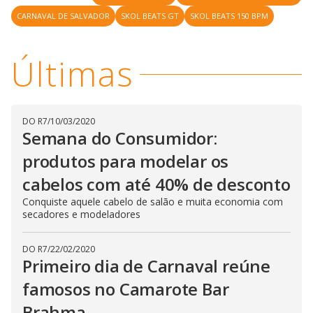
i
CARNAVAL DE SALVADOR
SKOL BEATS GT
SKOL BEATS 150 BPM
d
Últimas
e
DO R7
/
10/03/2020
Semana do Consumidor:
o
produtos para modelar os
cabelos com até 40% de desconto
Conquiste aquele cabelo de salão e muita economia com
secadores e modeladores
DO R7
/
22/02/2020
Primeiro dia de Carnaval reúne
famosos no Camarote Bar
Brahma