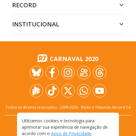
RECORD
INSTITUCIONAL
CARNAVAL 2020
Todos os direitos reservados - 2009-
2026
- Rádio e Televisão Record S.A
Utilizamos cookies e tecnologia para
CARREIRA
FALE CONOSCO
PRIVACIDADE
aprimorar sua experiência de navegação de
TERMOS E CONDIÇÕES DE USO
acordo com o
Aviso de Privacidade
.