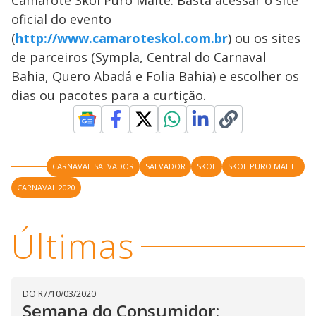
Camarote Skol Puro Malte. Basta acessar o site
i
oficial do evento
(
http://www.camaroteskol.com.br
) ou os sites
de parceiros (Sympla, Central do Carnaval
d
Bahia, Quero Abadá e Folia Bahia) e escolher os
dias ou pacotes para a curtição.
e
o
CARNAVAL SALVADOR
SALVADOR
SKOL
SKOL PURO MALTE
CARNAVAL 2020
Últimas
DO R7
/
10/03/2020
Semana do Consumidor: