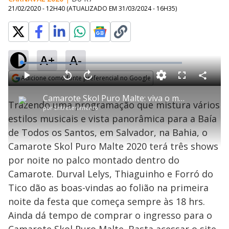
21/02/2020 - 12H40
(ATUALIZADO EM
31/03/2024 - 16H35
)
A+
A-
L
o
a
Adicione como fonte preferencial no Google
d
C
P
V
A
P
F
e
o
l
o
v
u
Opens in new window
d
m
a
l
a
l
:
Camarote Skol Puro Malte: viva o melhor do carnaval de Salvador
p
y
t
n
l
3
Trazendo uma programação que mistura vários
a
a
ç
s
3
por
Entretenimento
r
r
a
c
.
t
1
r
l
r
2
estilos musicais e vista panorâmica para a Baía
i
0
1
e
1
l
s
0
e
%
h
de Todos os Santos, em Salvador, na Bahia, o
e
s
n
a
g
e
r
u
g
Camarote Skol Puro Malte 2020 terá três shows
n
u
a
d
n
o
d
por noite no palco montado dentro do
s
o
s
Camarote. Durval Lelys, Thiaguinho e Forró do
y
Tico dão as boas-vindas ao folião na primeira
noite da festa que começa sempre às 18 hrs.
M
V
u
d
Ainda dá tempo de comprar o ingresso para o
o