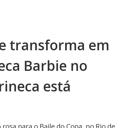
se transforma em
eca Barbie no
rineca está
rosa para o Baile do Copa, no Rio de