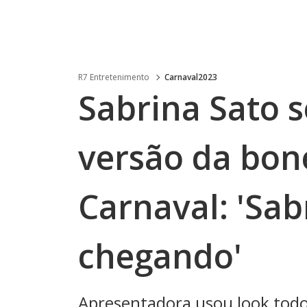
R7 Entretenimento
Carnaval2023
Sabrina Sato 
versão da bon
Carnaval: 'Sab
chegando'
Apresentadora usou look todo 