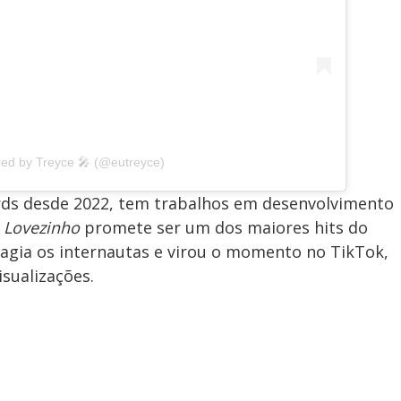
red by Treyce 🎤 (@eutreyce)
ords desde 2022, tem trabalhos em desenvolvimento
e
Lovezinho
promete ser um dos maiores hits do
tagia os internautas e virou o momento no TikTok,
sualizações.