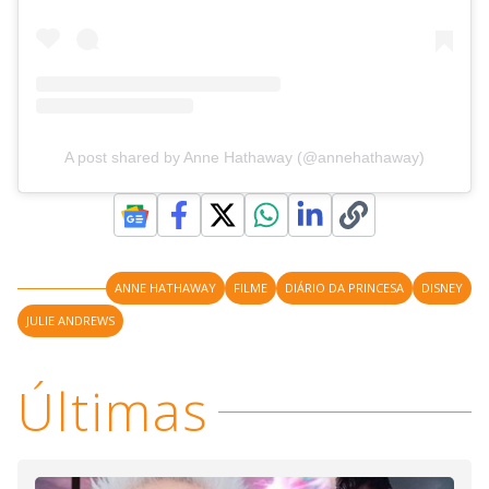
A post shared by Anne Hathaway (@annehathaway)
ANNE HATHAWAY
FILME
DIÁRIO DA PRINCESA
DISNEY
JULIE ANDREWS
Últimas