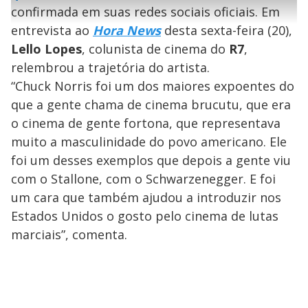
l
e
s
n
a
g
e
confirmada em suas redes sociais oficiais. Em
r
u
g
n
u
a
entrevista ao
Hora News
desta sexta-feira (20),
d
n
o
d
s
o
Lello Lopes
, colunista de cinema do
R7
,
s
y
relembrou a trajetória do artista.
“Chuck Norris foi um dos maiores expoentes do
M
que a gente chama de cinema brucutu, que era
V
u
d
o
o cinema de gente fortona, que representava
muito a masculinidade do povo americano. Ele
i
foi um desses exemplos que depois a gente viu
com o Stallone, com o Schwarzenegger. E foi
d
um cara que também ajudou a introduzir nos
Estados Unidos o gosto pelo cinema de lutas
e
marciais”, comenta.
o