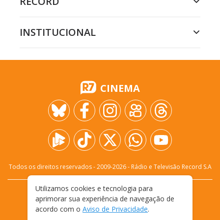
RECORD
INSTITUCIONAL
CINEMA
Todos os direitos reservados - 2009-
2026
- Rádio e Televisão Record S.A
Utilizamos cookies e tecnologia para
CARREIRA
FALE CONOSCO
PRIVACIDADE
aprimorar sua experiência de navegação de
TERMOS E CONDIÇÕES DE USO
acordo com o
Aviso de Privacidade
.