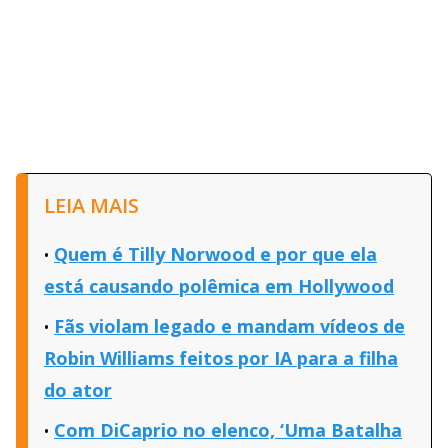
LEIA MAIS
Quem é Tilly Norwood e por que ela
está causando polêmica em Hollywood
Fãs violam legado e mandam vídeos de
Robin Williams feitos por IA para a filha
do ator
Com DiCaprio no elenco, ‘Uma Batalha