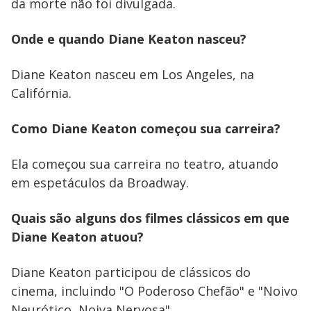
y
da morte não foi divulgada.
M
V
u
d
Onde e quando Diane Keaton nasceu?
o
i
Diane Keaton nasceu em Los Angeles, na
Califórnia.
d
Como Diane Keaton começou sua carreira?
e
Ela começou sua carreira no teatro, atuando
em espetáculos da Broadway.
o
Quais são alguns dos filmes clássicos em que
Diane Keaton atuou?
Diane Keaton participou de clássicos do
cinema, incluindo "O Poderoso Chefão" e "Noivo
Neurótico, Noiva Nervosa".