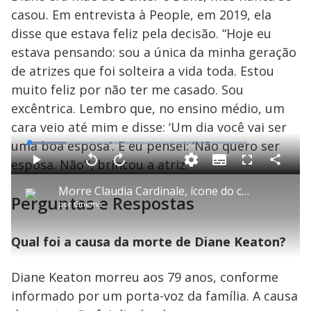
casou. Em entrevista à People, em 2019, ela
disse que estava feliz pela decisão. “Hoje eu
estava pensando: sou a única da minha geração
de atrizes que foi solteira a vida toda. Estou
muito feliz por não ter me casado. Sou
excêntrica. Lembro que, no ensino médio, um
cara veio até mim e disse: ‘Um dia você vai ser
uma boa esposa’. E eu pensei: ‘Não quero ser
L
o
a
esposa. Não’”, brincou a atriz.
S
d
u
C
P
V
A
P
F
e
b
o
l
o
v
u
d
t
m
a
l
a
l
:
Morre Claudia Cardinale, ícone do cinema europeu, aos 87 anos
i
p
y
t
n
l
1
Perguntas e Respostas
t
a
a
ç
s
6
por
Cinema
l
r
r
a
c
.
e
t
1
r
l
r
8
s
i
0
1
e
7
l
s
0
e
%
h
e
s
n
Qual foi a causa da morte de Diane Keaton?
a
g
e
r
u
g
n
u
a
d
n
o
d
Diane Keaton morreu aos 79 anos, conforme
s
o
s
informado por um porta-voz da família. A causa