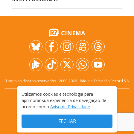
CINEMA
Todos os direitos reservados - 2009-
2026
- Rádio e Televisão Record S.A
Utilizamos cookies e tecnologia para
CARREIRA
FALE CONOSCO
PRIVACIDADE
aprimorar sua experiência de navegação de
TERMOS E CONDIÇÕES DE USO
acordo com o
Aviso de Privacidade
.
FECHAR