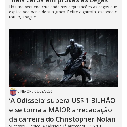
Há uma pequena crueldade nas degustações às cegas que
explica boa parte de sua graça. Retire a garrafa, esconda o
rótulo, apague...
CINEPOP
/
09/08/2026
‘A Odisseia’ supera US$ 1 BILHÃO
e se torna a MAIOR arrecadação
da carreira do Christopher Nolan
Sucesso! O épico ‘A Odisseia‘ já arrecadou US$ 1.1