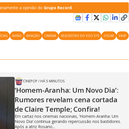
riamente a opinião do
Grupo Record
.
ÍCIAS
AVIÃO
AVIAÇÃO
CINEMA
SEQUESTRO DO VOO 375
OSCAR
VASP
CINEPOP
/
HÁ 5 MINUTOS
‘Homem-Aranha: Um Novo Dia’:
Rumores revelam cena cortada
de Claire Temple; Confira!
Em cartaz nos cinemas nacionais, ‘Homem-Aranha: Um
Novo Dia’ continua gerando repercussão nos bastidores.
Após a atriz Rosario...