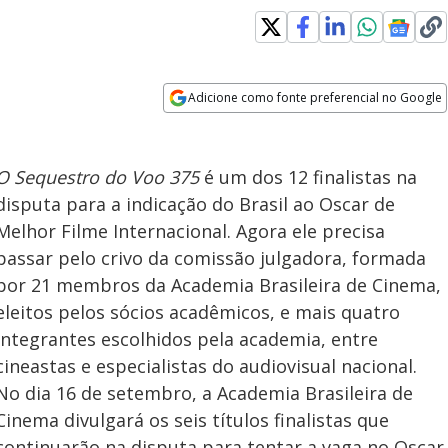
w
Adicione como fonte preferencial no Google
Opens in new window
O Sequestro do Voo 375
é um dos 12 finalistas na
disputa para a indicação do Brasil ao Oscar de
Melhor Filme Internacional. Agora ele precisa
passar pelo crivo da comissão julgadora, formada
por 21 membros da Academia Brasileira de Cinema,
eleitos pelos sócios acadêmicos, e mais quatro
integrantes escolhidos pela academia, entre
cineastas e especialistas do audiovisual nacional.
No dia 16 de setembro, a Academia Brasileira de
Cinema divulgará os seis títulos finalistas que
continuarão na disputa para tentar a vaga no Oscar