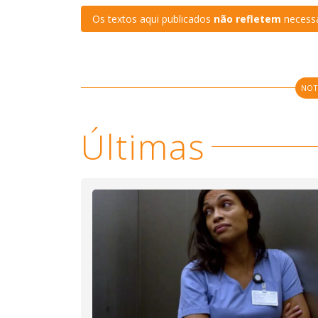
Os textos aqui publicados
não refletem
necessa
NOT
Últimas