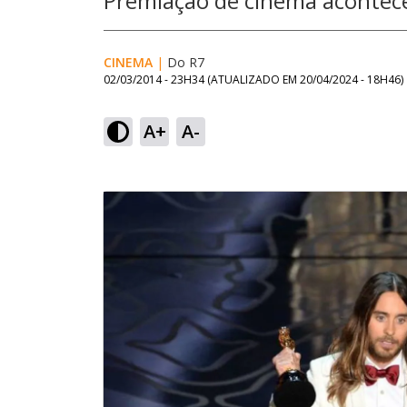
Premiação de cinema acontece
CINEMA
|
Do R7
02/03/2014 - 23H34
(ATUALIZADO EM
20/04/2024 - 18H46
)
A+
A-