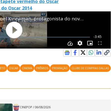
 tapete vermelho do Oscar
 do Oscar 2014
LETO
OSCAR
CINEMA
PRÊMIOS
PREMIAÇÃO
CLUBE DE COMPRAS DALLAS
CINEPOP
/
06/08/2026