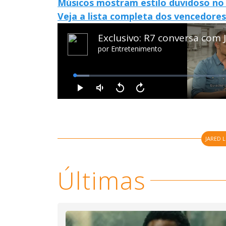
Músicos mostram estilo duvidoso no
Veja a lista completa dos vencedores
JARED 
Últimas