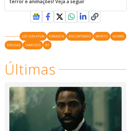
terror e animações! Veja a seguir
LEE SUN-KYUN
PARASITA
ENCONTRADO
MORTO
MORRE
DROGAS
FAMOSOS
R7
Últimas