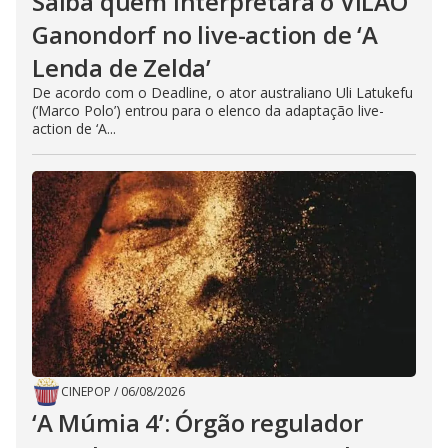
Saiba quem interpretará o VILÃO
Ganondorf no live-action de ‘A
Lenda de Zelda’
De acordo com o Deadline, o ator australiano Uli Latukefu
(‘Marco Polo’) entrou para o elenco da adaptação live-
action de ‘A...
CINEPOP
/
06/08/2026
‘A Múmia 4’: Órgão regulador