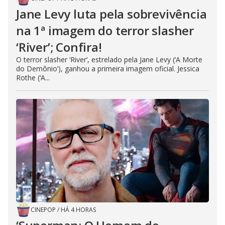
Jane Levy luta pela sobrevivência
na 1ª imagem do terror slasher
‘River’; Confira!
O terror slasher ‘River‘, estrelado pela Jane Levy (‘A Morte
do Demônio’), ganhou a primeira imagem oficial. Jessica
Rothe (‘A...
CINEPOP
/
HÁ 4 HORAS