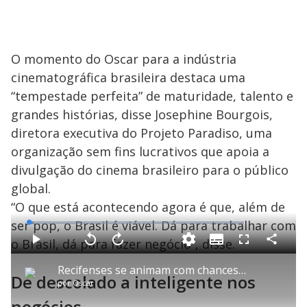
O momento do Oscar para a indústria
cinematográfica brasileira destaca uma
“tempestade perfeita” de maturidade, talento e
grandes histórias, disse Josephine Bourgois,
diretora executiva do Projeto Paradiso, uma
organização sem fins lucrativos que apoia a
divulgação do cinema brasileiro para o público
global.
“O que está acontecendo agora é que, além de
ser pop, o Brasil é viável. Dá para trabalhar com
L
o
a
o Brasil, dá para fazer negócio”, disse.
S
d
u
C
P
V
A
P
F
e
b
o
l
o
v
u
d
t
m
a
l
a
l
:
Recifenses se animam com chances de 'O Agente Secreto' no Oscar
i
p
y
t
n
l
2
De descolado a inteligente nos
t
a
a
ç
s
.
por
Oscar
l
r
r
a
c
3
e
t
1
r
r
7
s
i
0
1
e
negócios
%
l
s
0
e