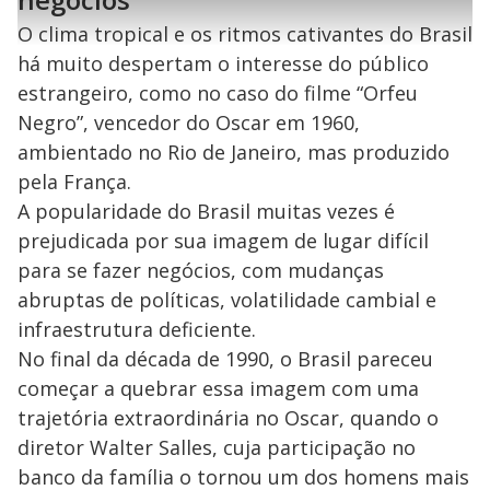
l
h
e
s
n
a
g
e
r
O clima tropical e os ritmos cativantes do Brasil
u
g
n
u
a
d
n
há muito despertam o interesse do público
o
d
s
o
s
estrangeiro, como no caso do filme “Orfeu
y
Negro”, vencedor do Oscar em 1960,
ambientado no Rio de Janeiro, mas produzido
M
V
u
pela França.
d
o
A popularidade do Brasil muitas vezes é
prejudicada por sua imagem de lugar difícil
i
para se fazer negócios, com mudanças
abruptas de políticas, volatilidade cambial e
d
infraestrutura deficiente.
No final da década de 1990, o Brasil pareceu
e
começar a quebrar essa imagem com uma
trajetória extraordinária no Oscar, quando o
o
diretor Walter Salles, cuja participação no
banco da família o tornou um dos homens mais