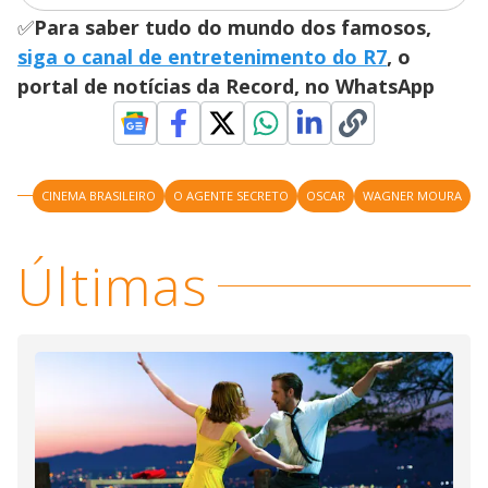
✅
Para saber tudo do mundo dos famosos,
d
siga o canal de entretenimento do R7
, o
portal de notícias da Record, no WhatsApp
e
o
CINEMA BRASILEIRO
O AGENTE SECRETO
OSCAR
WAGNER MOURA
Últimas