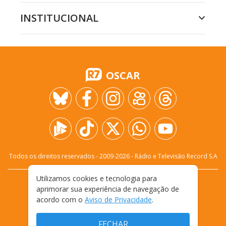
INSTITUCIONAL
OSCAR
Todos os direitos reservados - 2009-
2026
- Rádio e Televisão Record S.A
Utilizamos cookies e tecnologia para
CARREIRA
FALE CONOSCO
PRIVACIDADE
aprimorar sua experiência de navegação de
TERMOS E CONDIÇÕES DE USO
acordo com o
Aviso de Privacidade
.
FECHAR