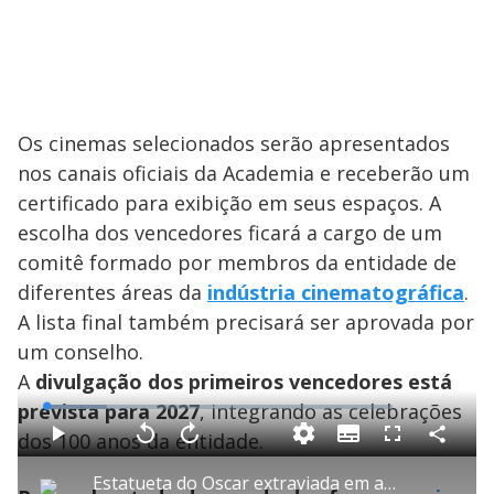
Os cinemas selecionados serão apresentados
nos canais oficiais da Academia e receberão um
certificado para exibição em seus espaços. A
escolha dos vencedores ficará a cargo de um
comitê formado por membros da entidade de
diferentes áreas da
indústria cinematográfica
.
A lista final também precisará ser aprovada por
um conselho.
A
divulgação dos primeiros vencedores está
prevista para 2027
, integrando as celebrações
L
o
a
dos 100 anos da entidade.
S
d
u
C
P
V
A
P
F
e
b
o
l
o
v
u
d
t
m
a
l
a
l
:
Estatueta do Oscar extraviada em avião é recuperada por companhia aérea
i
p
y
t
n
l
1
t
a