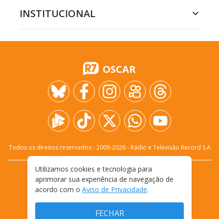
INSTITUCIONAL
OSCAR
Todos os direitos reservados - 2009-
2026
- Rádio e Televisão Record S.A
Utilizamos cookies e tecnologia para
CARREIRA
FALE CONOSCO
PRIVACIDADE
aprimorar sua experiência de navegação de
TERMOS E CONDIÇÕES DE USO
acordo com o
Aviso de Privacidade
.
FECHAR