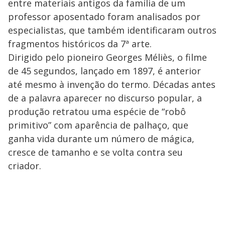
entre materiais antigos da família de um
y
professor aposentado foram analisados por
especialistas, que também identificaram outros
M
V
u
d
fragmentos históricos da 7ª arte.
o
Dirigido pelo pioneiro Georges Méliès, o filme
i
de 45 segundos, lançado em 1897, é anterior
até mesmo à invenção do termo. Décadas antes
de a palavra aparecer no discurso popular, a
d
produção retratou uma espécie de “robô
primitivo” com aparência de palhaço, que
e
ganha vida durante um número de mágica,
cresce de tamanho e se volta contra seu
o
criador.