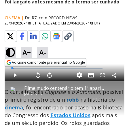
foi lançado antes mesmo de o termo ser cunhado
CINEMA
|
Do R7, com RECORD NEWS
23/04/2026 - 18H31
(ATUALIZADO EM
23/04/2026 - 18H31
)
A+
A-
Adicione como fonte preferencial no Google
Opens in new window
L
o
a
S
d
u
C
P
V
A
P
F
e
b
o
l
o
v
u
d
t
m
a
l
a
l
:
Filme mudo centenário tem 1ª aparição de robô no cinema
i
p
y
t
n
l
2
O curta francês
Gugusse e o Autômato
,
possível
t
a
a
ç
s
.
por
Cinema
l
r
r
a
c
6
e
t
1
r
l
r
1
primeiro registro de um
robô
na história do
s
i
0
1
e
%
l
s
0
e
h
cinema
, foi encontrado por acaso na Biblioteca
e
s
n
a
g
e
r
u
g
do Congresso dos
Estados Unidos
após mais
n
u
a
d
n
o
d
de um século perdido. Os rolos guardados
s
o
s