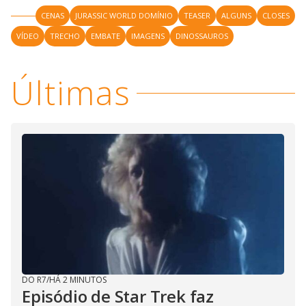
CENAS
JURASSIC WORLD DOMÍNIO
TEASER
ALGUNS
CLOSES
VÍDEO
TRECHO
EMBATE
IMAGENS
DINOSSAUROS
Últimas
DO R7
/
HÁ 2 MINUTOS
Episódio de Star Trek faz