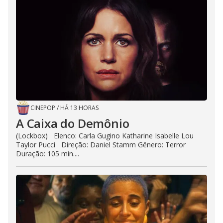
CINEPOP
/
HÁ 13 HORAS
A Caixa do Demônio
(Lockbox) Elenco: Carla Gugino Katharine Isabelle Lou
Taylor Pucci Direção: Daniel Stamm Gênero: Terror
Duração: 105 min....