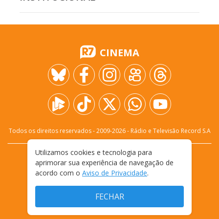
CINEMA
Todos os direitos reservados - 2009-
2026
- Rádio e Televisão Record S.A
Utilizamos cookies e tecnologia para
CARREIRA
FALE CONOSCO
PRIVACIDADE
aprimorar sua experiência de navegação de
TERMOS E CONDIÇÕES DE USO
acordo com o
Aviso de Privacidade
.
FECHAR