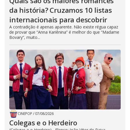
Quais são os maiores romances
da história? Cruzamos 10 listas
internacionais para descobrir
A contradição é apenas aparente. Não existe régua capaz
de provar que “Anna Kariênina” é melhor do que “Madame
Bovary”, muito...
CINEPOP
/
07/08/2026
Colegas e o Herdeiro
(Colegas e o Herdeiro) Elenco: João Vitor de Paiva