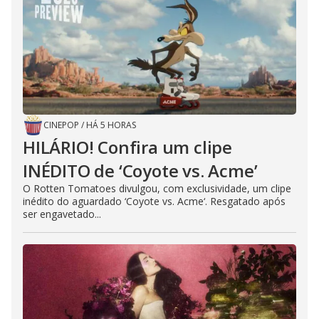
d
e
o
CINEPOP
/
HÁ 5 HORAS
HILÁRIO! Confira um clipe
INÉDITO de ‘Coyote vs. Acme’
O Rotten Tomatoes divulgou, com exclusividade, um clipe
inédito do aguardado ‘Coyote vs. Acme‘. Resgatado após
ser engavetado...