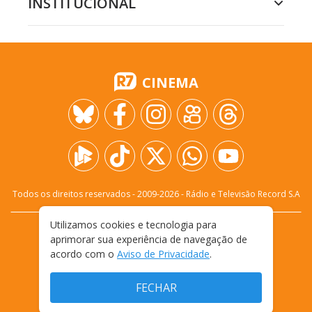
INSTITUCIONAL
CINEMA
Todos os direitos reservados - 2009-
2026
- Rádio e Televisão Record S.A
Utilizamos cookies e tecnologia para
CARREIRA
FALE CONOSCO
PRIVACIDADE
aprimorar sua experiência de navegação de
TERMOS E CONDIÇÕES DE USO
acordo com o
Aviso de Privacidade
.
FECHAR