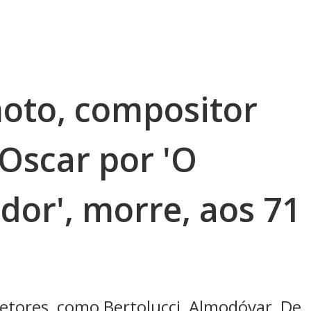
oto, compositor
Oscar por 'O
dor', morre, aos 71
etores, como Bertolucci, Almodóvar, De