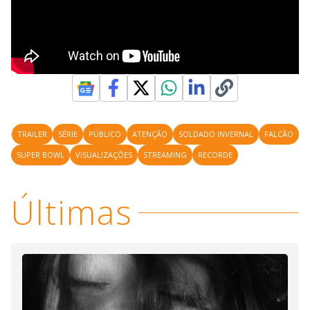
TRAILER
SÉRIE
PÚBLICO
ATENÇÃO
SOLDADO INVERNAL
FALCÃO
SUPER BOWL
VISUALIZAÇÕES
STREAMING
RECORDE
Últimas