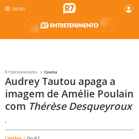
MENU
R7 Entretenimento
Cinema
Audrey Tautou apaga a
imagem de Amélie Poulain
com
Thérèse Desqueyroux
.
CINEMA
|
Do R7