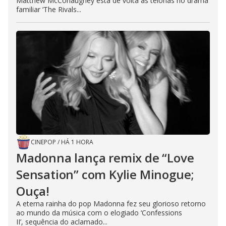
Matthew McConaughey está de volta às telonas no drama
familiar ‘The Rivals...
CINEPOP
/
HÁ 1 HORA
Madonna lança remix de “Love
Sensation” com Kylie Minogue;
Ouça!
A eterna rainha do pop Madonna fez seu glorioso retorno
ao mundo da música com o elogiado ‘Confessions
II’, sequência do aclamado...