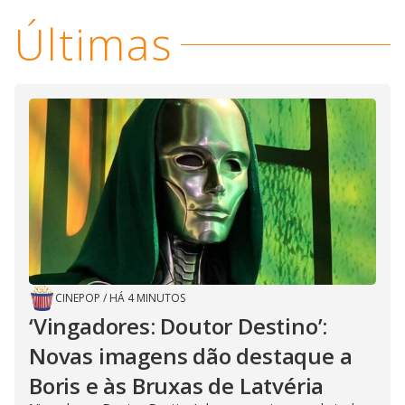
i
Últimas
d
e
o
CINEPOP
/
HÁ 4 MINUTOS
‘Vingadores: Doutor Destino’:
Novas imagens dão destaque a
Boris e às Bruxas de Latvéria