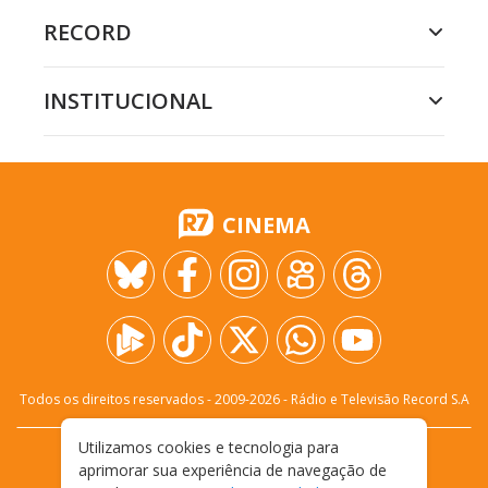
RECORD
INSTITUCIONAL
CINEMA
Todos os direitos reservados - 2009-
2026
- Rádio e Televisão Record S.A
Utilizamos cookies e tecnologia para
CARREIRA
FALE CONOSCO
PRIVACIDADE
aprimorar sua experiência de navegação de
TERMOS E CONDIÇÕES DE USO