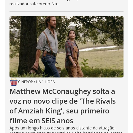
realizador sul-coreno Na...
CINEPOP
/
HÁ 1 HORA
Matthew McConaughey solta a
voz no novo clipe de ‘The Rivals
of Amziah King’, seu primeiro
filme em SEIS anos
Após um longo hiato de seis anos distante da atuação,