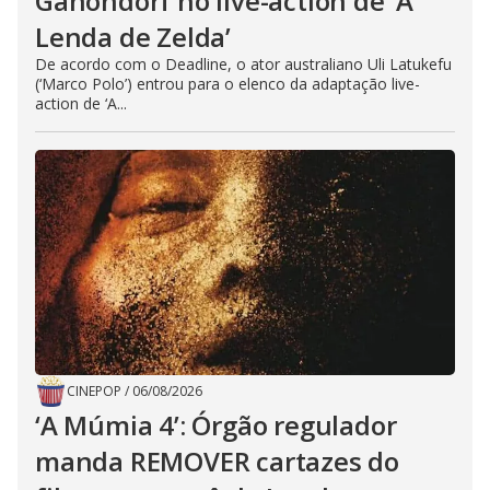
Ganondorf no live-action de ‘A
Lenda de Zelda’
De acordo com o Deadline, o ator australiano Uli Latukefu
(‘Marco Polo’) entrou para o elenco da adaptação live-
action de ‘A...
CINEPOP
/
06/08/2026
‘A Múmia 4’: Órgão regulador
manda REMOVER cartazes do