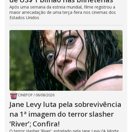
Após uma semana da estreia mundial, filme registrou a
maior arrecadação de uma terça-feira nos cinemas dos
Estados Unidos
CINEPOP
/
06/08/2026
Jane Levy luta pela sobrevivência
na 1ª imagem do terror slasher
‘River’; Confira!
O terror slasher ‘River‘, estrelado pela Jane Levy (‘A Morte