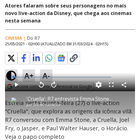
Atores falaram sobre seus personagens no mais
novo live-action da Disney, que chega aos cinemas
nesta semana
CINEMA
|
Do R7
25/05/2021 - 02H00
(ATUALIZADO EM
31/03/2024 - 02H15
)
A+
A-
L
o
a
Adicione como fonte preferencial no Google
d
C
P
V
A
P
F
e
o
l
o
v
u
Opens in new window
d
m
a
l
a
l
:
'Cruella': R7 entrevista Emma Stone, Joel Fry e Paul Walter Hauser
p
y
t
n
l
3
Estreia nesta quinta-feira (27) o live-action
a
a
ç
s
.
por
Entretenimento
r
r
a
c
5
t
1
r
l
r
2
"Cruella", que explora as origens da icônica vilã.
i
0
1
e
%
l
s
0
e
h
R7 conversou com Emma Stone, a Cruella, Joel
e
s
n
a
g
e
r
u
g
Fry, o Jasper, e Paul Walter Hauser, o Horácio.
n
u
a
d
n
o
d
Veja o papo completo
s
o