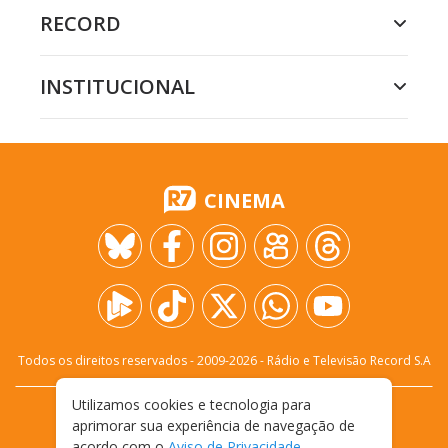
RECORD
INSTITUCIONAL
CINEMA
Todos os direitos reservados - 2009-
2026
- Rádio e Televisão Record S.A
Utilizamos cookies e tecnologia para
CARREIRA
FALE CONOSCO
PRIVACIDADE
aprimorar sua experiência de navegação de
TERMOS E CONDIÇÕES DE USO
acordo com o
Aviso de Privacidade
.