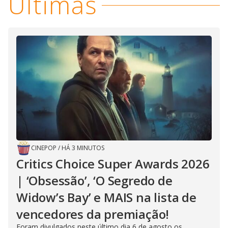
Últimas
d
e
o
CINEPOP
/
HÁ 3 MINUTOS
Critics Choice Super Awards 2026
| ‘Obsessão’, ‘O Segredo de
Widow’s Bay’ e MAIS na lista de
vencedores da premiação!
Foram divulgados neste último dia 6 de agosto os