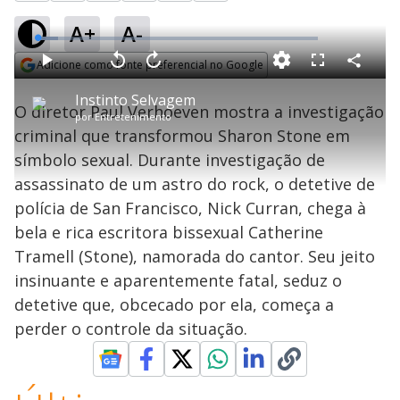
A+
A-
L
o
a
Adicione como fonte preferencial no Google
d
C
P
V
A
P
F
e
o
l
o
v
u
Opens in new window
d
m
a
l
a
l
:
Instinto Selvagem
p
y
t
n
l
7
O diretor Paul Verhoeven mostra a investigação
a
a
ç
s
.
por
Entretenimento
r
r
a
c
3
t
1
r
l
r
7
criminal que transformou Sharon Stone em
i
0
1
e
%
l
s
0
e
h
símbolo sexual. Durante investigação de
e
s
n
a
g
e
r
u
g
assassinato de um astro do rock, o detetive de
n
u
a
d
n
o
d
polícia de San Francisco, Nick Curran, chega à
s
o
s
bela e rica escritora bissexual Catherine
y
Tramell (Stone), namorada do cantor. Seu jeito
insinuante e aparentemente fatal, seduz o
M
V
u
d
detetive que, obcecado por ela, começa a
o
perder o controle da situação.
i