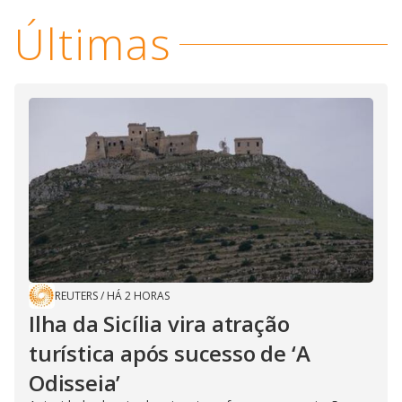
i
Últimas
d
e
o
REUTERS
/
HÁ 2 HORAS
Ilha da Sicília vira atração
turística após sucesso de ‘A
Odisseia’