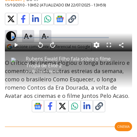
15/10/2010 - 10H52
(ATUALIZADO EM
22/07/2025 - 13H59
)
A+
A-
L
o
a
Adicione como fonte preferencial no Google
d
C
P
V
A
P
F
e
o
l
o
v
u
Opens in new window
d
m
a
l
a
l
:
Rubens Ewald Filho fala sobre o filme
p
y
t
n
l
0
O crítico de cinema elogiou o longa brasileiro e
a
a
ç
s
.
Tropa de Elite 2
r
r
a
c
8
t
1
r
l
r
8
comentou, ainda, outras estreias da semana,
i
por
Entretenimento
0
1
e
%
l
s
0
e
h
como o brasileiro Como Esquecer, o longa
e
s
n
a
g
e
r
u
g
romeno Contos da Era Dourada, a volta de
n
u
a
d
n
o
d
Avatar aos cinemas e o filme Juntos Pelo Acaso.
s
o
s
y
M
V
u
CINEMA
d
o