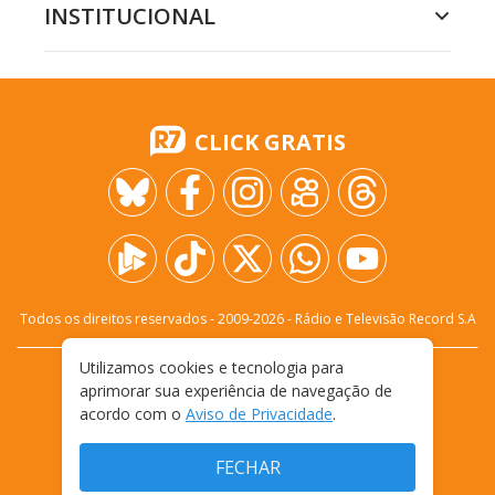
INSTITUCIONAL
CLICK GRATIS
Todos os direitos reservados - 2009-
2026
- Rádio e Televisão Record S.A
Utilizamos cookies e tecnologia para
CARREIRA
FALE CONOSCO
PRIVACIDADE
aprimorar sua experiência de navegação de
TERMOS E CONDIÇÕES DE USO
acordo com o
Aviso de Privacidade
.
FECHAR