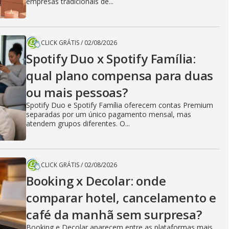
empresas tradicionais de...
CLICK GRÁTIS
/
02/08/2026
Spotify Duo x Spotify Família:
qual plano compensa para duas
ou mais pessoas?
Spotify Duo e Spotify Família oferecem contas Premium
separadas por um único pagamento mensal, mas
atendem grupos diferentes. O...
CLICK GRÁTIS
/
02/08/2026
Booking x Decolar: onde
comparar hotel, cancelamento e
café da manhã sem surpresa?
Booking e Decolar aparecem entre as plataformas mais