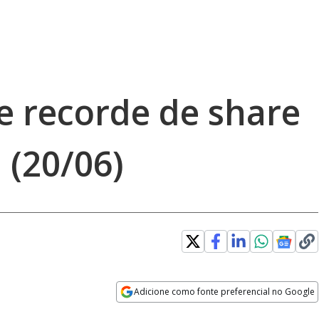
te recorde de share
 (20/06)
Adicione como fonte preferencial no Google
Opens in new window