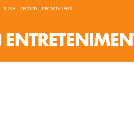
JR 24H
RECORD
RECORD NEWS