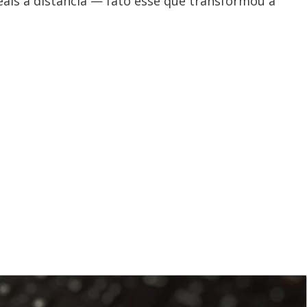
ais à distância — fato esse que transformou a