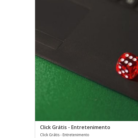
Click Grátis - Entretenimento
Click Grátis - Entretenimento