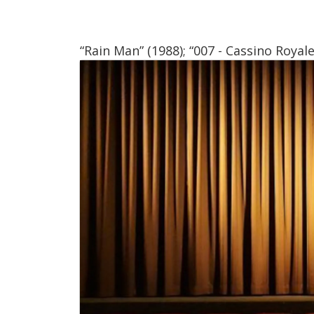
“Rain Man” (1988); “007 - Cassino Royale