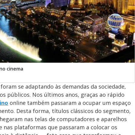
 no cinema
s foram se adaptando às demandas da sociedade,
s públicos. Nos últimos anos, graças ao rápido
ino
online também passaram a ocupar um espaço
ento. Desta forma, títulos clássicos do segmento,
 chegaram nas telas de computadores e aparelhos
e nas plataformas que passaram a colocar os