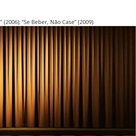
” (2006); “Se Beber, Não Case” (2009).