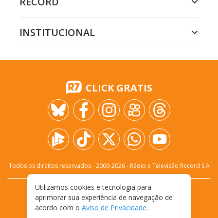
RECORD
INSTITUCIONAL
CLICK GRATIS
Todos os direitos reservados - 2009-
2026
- Rádio e Televisão Record S.A
Utilizamos cookies e tecnologia para
CARREIRA
FALE CONOSCO
PRIVACIDADE
aprimorar sua experiência de navegação de
TERMOS E CONDIÇÕES DE USO
acordo com o
Aviso de Privacidade
.