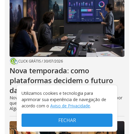
CLICK GRÁTIS
/
30/07/2026
Nova temporada: como
plataformas decidem o futuro
das séries
Utilizamos cookies e tecnologia para
Nova temporada é uma das perguntas mais repetidas por
aprimorar sua experiência de navegação de
quem termina uma série e fica esperando resposta.
acordo com o
Aviso de Privacidade
.
Algumas produções voltam...
FECHAR