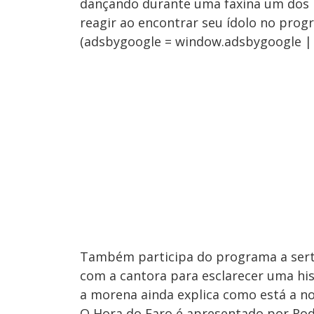
dançando durante uma faxina um dos hi
reagir ao encontrar seu ídolo no prog
(adsbygoogle = window.adsbygoogle || [
Também participa do programa a sert
com a cantora para esclarecer uma his
a morena ainda explica como está a nov
O Hora do Faro é apresentado por Rodr