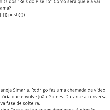
ts dos “Reis do Piseiro”. Como será que ela vai
rama?
]).push({});
aneja Simaria. Rodrigo faz uma chamada de vídeo
tória que envolve João Gomes. Durante a conversa,
a fase de solteira.
igo Faro e vai ao ar aos domingos. A direção