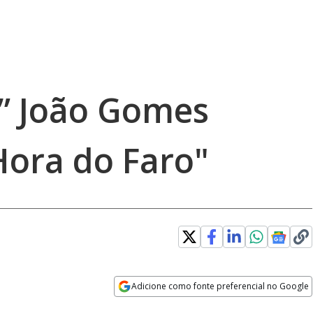
o” João Gomes
Hora do Faro"
Adicione como fonte preferencial no Google
Opens in new window