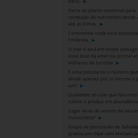
nariz.
▶
Parte da planta essencial para
condução de nutrientes desde a
até as folhas.
▶
Continente onde esta localizad
Finlândia.
▶
O mar é azul em lindas paisag
esse local da américa central at
milhares de turistas
▶
É uma pessoa ou o número que
divide apenas por si mesmo e 
um?
▶
Qualidade do solo que favorece
cultivo e produz em abundânci
Lugar atrás do acento da bicicle
motocicleta?
▶
Grupo de percussão de Salvado
gravou um clipe com Michael J