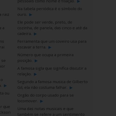
pessoais como nome e filiação.
▶
Na tabela periódica é o símbolo do
 raiz
ouro.
▶
Ele pode ser verde, preto, de
a a
cozinha, de panela, das cinco e até da
cadeira.
▶
ens
Ferramenta que um coveiro usa para
rai
escavar a terra.
▶
Número que ocupa a primeira
 se
posição.
▶
por
A famosa sigla que significa discutir a
relação.
▶
 o
Segundo a famosa musica de Gilberto
a.
▶
Gil, ela não costuma falhar.
▶
ta ou
Orgão do corpo usado para se
locomover.
▶
r que
Uma das notas musicais e que
ackson
também se refere a um sentimento