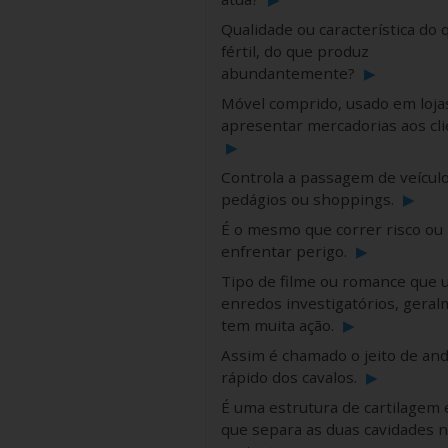
Qualidade ou característica do 
fértil, do que produz
abundantemente?
▶
Móvel comprido, usado em loja
apresentar mercadorias aos cli
▶
Controla a passagem de veícul
pedágios ou shoppings.
▶
É o mesmo que correr risco ou
enfrentar perigo.
▶
Tipo de filme ou romance que 
enredos investigatórios, gera
tem muita ação.
▶
Assim é chamado o jeito de an
rápido dos cavalos.
▶
É uma estrutura de cartilagem 
que separa as duas cavidades 