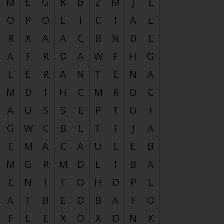
M
E
G
K
B
Z
M
J
E
O
P
O
L
I
C
I
A
L
R
X
A
A
C
B
N
D
E
A
F
R
D
A
W
F
H
G
L
E
R
A
N
T
E
N
A
M
D
I
H
C
M
R
O
C
A
U
S
S
E
P
T
O
I
G
W
C
B
L
T
I
J
A
E
M
A
C
A
U
L
E
B
M
G
R
M
D
L
I
B
A
E
N
I
T
O
H
D
P
L
A
T
B
E
D
B
A
F
O
F
L
E
X
O
X
D
N
K