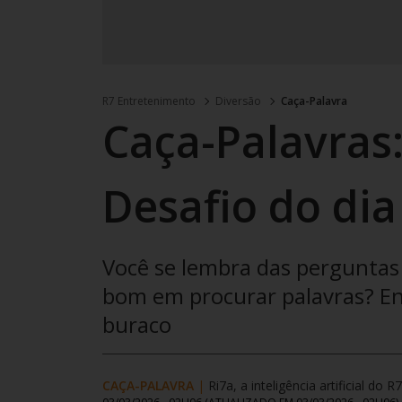
R7 Entretenimento
Diversão
Caça-Palavra
Caça-Palavras:
Desafio do dia
Você se lembra das perguntas 
bom em procurar palavras? Enc
buraco
CAÇA-PALAVRA
|
Ri7a, a inteligência artificial do R7