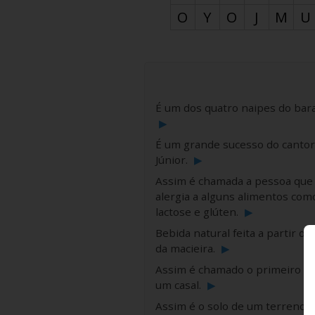
O
Y
O
J
M
U
É um dos quatro naipes do bara
▶
É um grande sucesso do cantor
Júnior.
▶
Assim é chamada a pessoa que
alergia a alguns alimentos com
lactose e glúten.
▶
Bebida natural feita a partir do
da macieira.
▶
Assim é chamado o primeiro fil
um casal.
▶
Assim é o solo de um terreno 