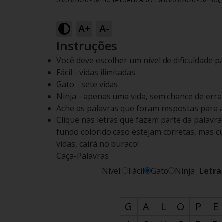
03/03/2026 - 02H06
(ATUALIZADO EM
03/03/2026 - 02H06
)
A+
A-
Instruções
Você deve escolher um nível de dificuldade p
Fácil - vidas ilimitadas
Gato - sete vidas
Ninja - apenas uma vida, sem chance de errar
Ache as palavras que foram respostas para 
Clique nas letras que fazem parte da palavr
fundo colorido caso estejam corretas, mas cu
vidas, cairá no buraco!
Caça-Palavras
Nível:
Fácil
Gato
Ninja
Letra
G
A
L
O
P
E