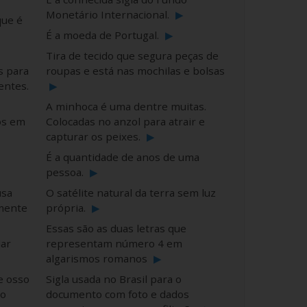
Monetário Internacional.
▶
que é
É a moeda de Portugal.
▶
Tira de tecido que segura peças de
s para
roupas e está nas mochilas e bolsas
entes.
▶
A minhoca é uma dentre muitas.
os em
Colocadas no anzol para atrair e
capturar os peixes.
▶
É a quantidade de anos de uma
pessoa.
▶
usa
O satélite natural da terra sem luz
lmente
própria.
▶
Essas são as duas letras que
dar
representam número 4 em
algarismos romanos
▶
e osso
Sigla usada no Brasil para o
no
documento com foto e dados