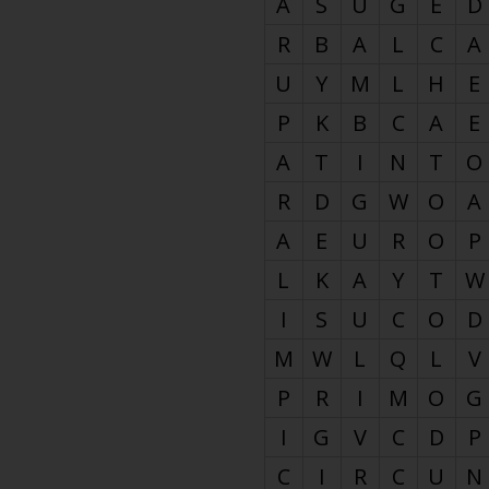
A
S
U
G
E
D
R
B
A
L
C
A
U
Y
M
L
H
E
P
K
B
C
A
E
A
T
I
N
T
O
R
D
G
W
O
A
A
E
U
R
O
P
L
K
A
Y
T
W
I
S
U
C
O
D
M
W
L
Q
L
V
P
R
I
M
O
G
I
G
V
C
D
P
C
I
R
C
U
N