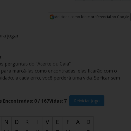
Adicione como fonte preferencial no Google
Opens in new window
ara jogar
...
as perguntas do "Acerte ou Caia"
a para marcá-las como encontradas, elas ficarão com o
idado, a cada erro, você perderá uma vida. Se ficar sem
s Encontradas:
0
/
167
Vidas:
7
Reiniciar Jogo
N
D
R
I
V
E
F
A
D