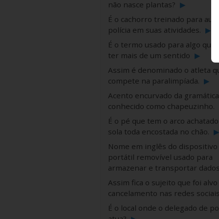
não nasce plantas?
▶
É o cachorro treinado para auxil
polícia em suas atividades.
▶
É o termo usado para algo que
ter mais de um sentido
▶
Assim é denominado o atleta q
compete na paralimpíada.
▶
Acento encurvado da gramática
conhecido como chapeuzinho.
É o pé que tem o arco achatado
sola toda encostada no chão.
Nome em inglês do dispositivo
portátil removível usado para
armazenar e transportar dado
Assim fica o sujeito que foi alvo
cancelamento nas redes sociai
É o local onde o delegado de pol
atua?
▶