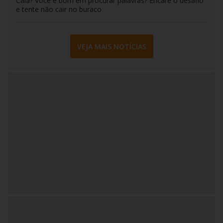
Caia? Você é bom em procurar palavras? Encare o desafio
e tente não cair no buraco
VEJA MAIS NOTÍCIAS