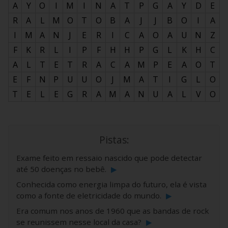
A
Y
O
I
M
I
N
A
T
P
G
A
Y
D
E
R
A
L
M
O
T
O
B
A
J
J
B
O
I
A
I
M
A
N
J
E
R
I
C
A
O
A
U
N
Z
F
K
R
L
I
P
F
H
H
P
G
L
K
H
C
A
L
T
E
T
R
A
C
A
M
P
E
A
O
T
E
F
N
P
U
U
O
J
M
A
T
I
G
L
O
T
E
L
E
G
R
A
M
A
N
U
A
L
V
O
Pistas:
Exame feito em ressaio nascido que pode detectar
até 50 doenças no bebê.
▶
Conhecida como energia limpa do futuro, ela é vista
como a fonte de eletricidade do mundo.
▶
Era comum nos anos de 1960 que as bandas de rock
se reunissem nesse local da casa?
▶