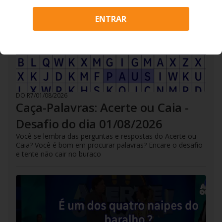
ENTRAR
DO R7
/
01/08/2026
Caça-Palavras: Acerte ou Caia -
Desafio do dia 01/08/2026
Você se lembra das perguntas e respostas do Acerte ou
Caia? Você é bom em procurar palavras? Encare o desafio
e tente não cair no buraco