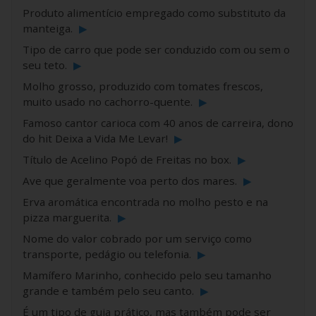
Produto alimentício empregado como substituto da
manteiga.
▶
Tipo de carro que pode ser conduzido com ou sem o
seu teto.
▶
Molho grosso, produzido com tomates frescos,
muito usado no cachorro-quente.
▶
Famoso cantor carioca com 40 anos de carreira, dono
do hit Deixa a Vida Me Levar!
▶
Título de Acelino Popó de Freitas no box.
▶
Ave que geralmente voa perto dos mares.
▶
Erva aromática encontrada no molho pesto e na
pizza marguerita.
▶
Nome do valor cobrado por um serviço como
transporte, pedágio ou telefonia.
▶
Mamífero Marinho, conhecido pelo seu tamanho
grande e também pelo seu canto.
▶
É um tipo de guia prático, mas também pode ser