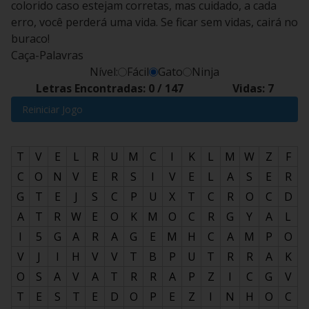
colorido caso estejam corretas, mas cuidado, a cada
erro, você perderá uma vida. Se ficar sem vidas, cairá no
buraco!
Caça-Palavras
Nível:
Fácil
Gato
Ninja
Letras Encontradas:
0
/
147
Vidas:
7
Reiniciar Jogo
T
V
E
L
R
U
M
C
I
K
L
M
W
Z
F
C
O
N
V
E
R
S
I
V
E
L
A
S
E
R
G
T
E
J
S
C
P
U
X
T
C
R
O
C
D
A
T
R
W
E
O
K
M
O
C
R
G
Y
A
L
I
5
G
A
R
A
G
E
M
H
C
A
M
P
O
V
J
I
H
V
V
T
B
P
U
T
R
R
A
K
O
S
A
V
A
T
R
R
A
P
Z
I
C
G
V
T
E
S
T
E
D
O
P
E
Z
I
N
H
O
C