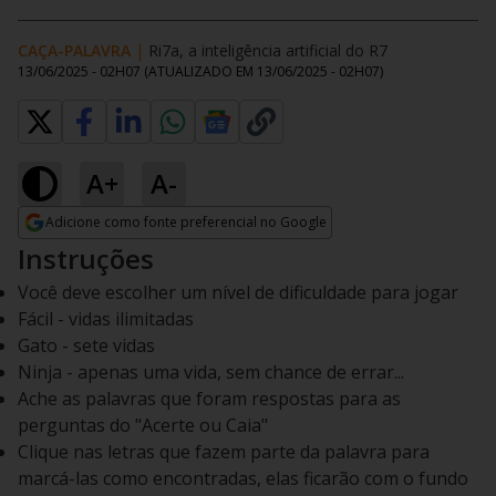
CAÇA-PALAVRA
|
Ri7a, a inteligência artificial do R7
13/06/2025 - 02H07
(ATUALIZADO EM
13/06/2025 - 02H07
)
A+
A-
Adicione como fonte preferencial no Google
Opens in new window
Instruções
Você deve escolher um nível de dificuldade para jogar
Fácil - vidas ilimitadas
Gato - sete vidas
Ninja - apenas uma vida, sem chance de errar...
Ache as palavras que foram respostas para as
perguntas do "Acerte ou Caia"
Clique nas letras que fazem parte da palavra para
marcá-las como encontradas, elas ficarão com o fundo