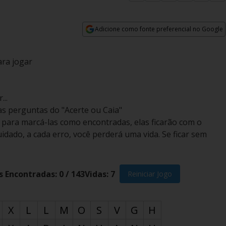
Adicione como fonte preferencial no Google
Opens in new window
ara jogar
...
as perguntas do "Acerte ou Caia"
a para marcá-las como encontradas, elas ficarão com o
idado, a cada erro, você perderá uma vida. Se ficar sem
s Encontradas:
0
/
143
Vidas:
7
Reiniciar Jogo
X
L
L
M
O
S
V
G
H