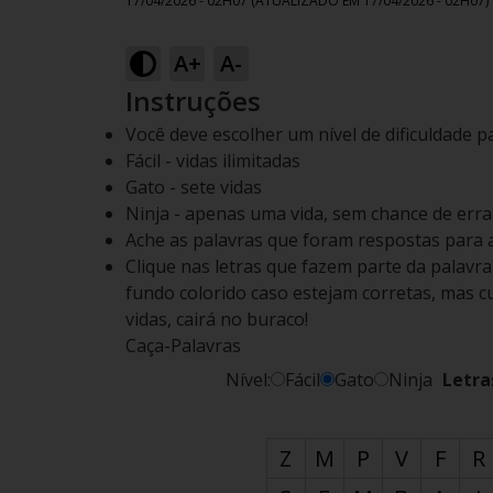
17/04/2026 - 02H07
(ATUALIZADO EM
17/04/2026 - 02H07
)
A+
A-
Instruções
Você deve escolher um nível de dificuldade p
Fácil - vidas ilimitadas
Gato - sete vidas
Ninja - apenas uma vida, sem chance de errar
Ache as palavras que foram respostas para 
Clique nas letras que fazem parte da palavr
fundo colorido caso estejam corretas, mas cu
vidas, cairá no buraco!
Caça-Palavras
Nível:
Fácil
Gato
Ninja
Letra
Z
M
P
V
F
R