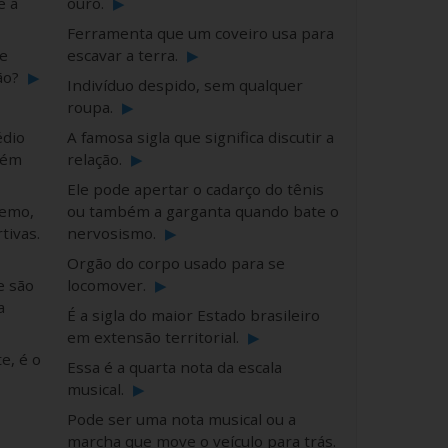
e a
ouro.
▶
Ferramenta que um coveiro usa para
e
escavar a terra.
▶
são?
▶
Indivíduo despido, sem qualquer
roupa.
▶
édio
A famosa sigla que significa discutir a
bém
relação.
▶
Ele pode apertar o cadarço do tênis
remo,
ou também a garganta quando bate o
tivas.
nervosismo.
▶
Orgão do corpo usado para se
e são
locomover.
▶
a
É a sigla do maior Estado brasileiro
em extensão territorial.
▶
e, é o
Essa é a quarta nota da escala
musical.
▶
Pode ser uma nota musical ou a
marcha que move o veículo para trás.