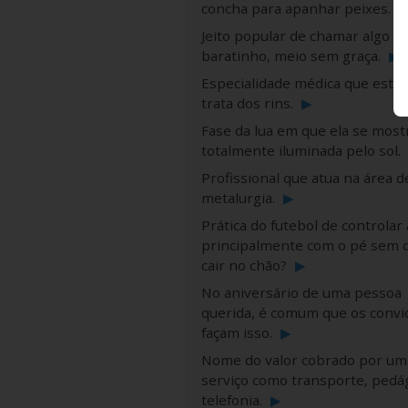
concha para apanhar peixes.
Jeito popular de chamar algo
baratinho, meio sem graça.
▶
Especialidade médica que estud
trata dos rins.
▶
Fase da lua em que ela se most
totalmente iluminada pelo sol.
Profissional que atua na área d
metalurgia.
▶
Prática do futebol de controlar 
principalmente com o pé sem d
cair no chão?
▶
No aniversário de uma pessoa
querida, é comum que os convi
façam isso.
▶
Nome do valor cobrado por um
serviço como transporte, pedá
telefonia.
▶