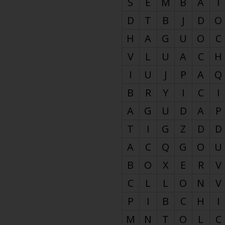
S
E
M
B
A
I
D
T
B
J
D
O
H
A
G
U
O
C
V
L
U
A
C
H
I
U
J
P
A
Q
B
R
Y
I
C
I
A
G
U
D
A
P
T
I
G
Z
D
D
A
C
Q
G
O
U
B
O
X
E
R
V
C
L
L
O
N
V
P
I
B
C
H
I
M
N
T
O
L
C