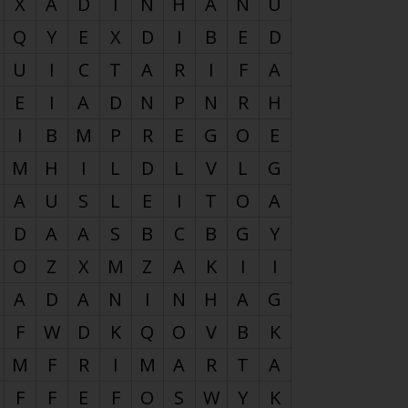
X
A
D
I
N
H
A
N
U
Q
Y
E
X
D
I
B
E
D
U
I
C
T
A
R
I
F
A
E
I
A
D
N
P
N
R
H
I
B
M
P
R
E
G
O
E
M
H
I
L
D
L
V
L
G
A
U
S
L
E
I
T
O
A
D
A
A
S
B
C
B
G
Y
O
Z
X
M
Z
A
K
I
I
A
D
A
N
I
N
H
A
G
F
W
D
K
Q
O
V
B
K
M
F
R
I
M
A
R
T
A
F
F
E
F
O
S
W
Y
K