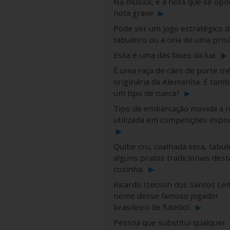
Na música, é a nota que se opõ
nota grave
▶
Pode ser um jogo estratégico d
tabuleiro ou a cela de uma pri
Essa é uma das fases da lua.
▶
É uma raça de cães de porte m
originária da Alemanha. E tam
um tipo de cueca?
▶
Tipo de embarcação movida a 
utilizada em competições espor
▶
Quibe cru, coalhada seca, tabul
alguns pratos tradicionais dest
cozinha.
▶
Ricardo Izecson dos Santos Leit
nome desse famoso jogador
brasileiro de futebol.
▶
Pessoa que substitui qualquer