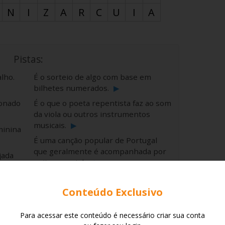
N
I
Z
A
R
C
U
I
A
Pistas:
lho.
É o sorteio de algo com base em
bilhetes numerados.
▶
ionado
É o que o poeta repentista faz ao som
da viola ou outros instrumentos
musicais.
▶
minina
É uma canção popular de Portugal
que geralmente é acompanhada por
jada
guitarra e viola.
▶
Na cozinha, é a peça cilíndrica de
um dia
madeira usada para estender a
Conteúdo Exclusivo
massa.
▶
sa
Outra forma de dizer alvo ou
Para acessar este conteúdo é necessário criar sua conta
mo