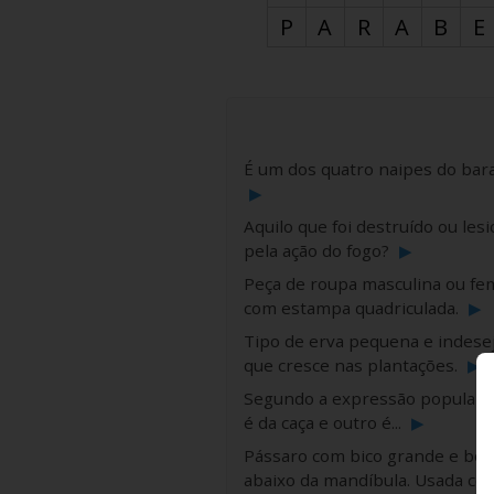
P
A
R
A
B
E
É um dos quatro naipes do bara
▶
Aquilo que foi destruído ou les
pela ação do fogo?
▶
Peça de roupa masculina ou fe
com estampa quadriculada.
▶
Tipo de erva pequena e indese
que cresce nas plantações.
▶
Segundo a expressão popular, 
é da caça e outro é...
▶
Pássaro com bico grande e bol
abaixo da mandíbula. Usada co