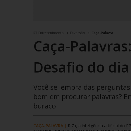
R7 Entretenimento
Diversão
Caça-Palavra
Caça-Palavras:
Desafio do dia
Você se lembra das perguntas 
bom em procurar palavras? Enc
buraco
CAÇA-PALAVRA
|
Ri7a, a inteligência artificial do R7