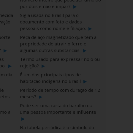
por dois e não é ímpar?
▶
hecida
Sigla usada no Brasil para o
vação
documento com foto e dados
pessoais como nome e filiação.
▶
porte
Peça de aço magnetizado que tem a
propriedade de atrair o ferro e
?
▶
algumas outras substâncias.
▶
as
Termo usado para expressar nojo ou
po.
▶
rejeição?
▶
um dia
É um dos principais tipos de
habitação indígena no Brasil
▶
de
Período de tempo com duração de 12
jetos
meses?
▶
Pode ser uma carta do baralho ou
omo a
uma pessoa importante e influente
▶
Na tabela periódica é o símbolo do