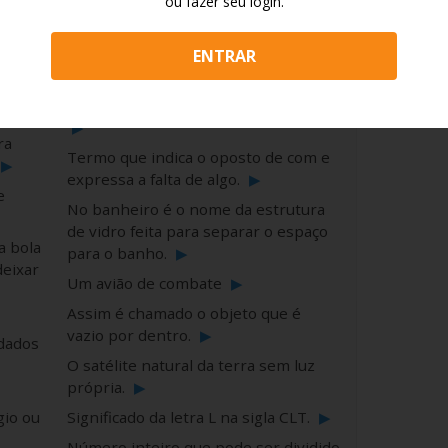
objetivo?
▶
ou fazer seu login.
▶
É o movimento da água do mar
causado por ventos e mares.
▶
ENTRAR
Sigla que representa o valor total de
a e
bens e serviços produzidos no país.
▶
ra
Termo que indica o oposto de com e
▶
expressa a falta de algo.
▶
e
No banheiro é o nome da estrutura
de vidro feita para separar o espaço
a bola
para o banho.
▶
eixar
Um avião de combate
▶
Assim é chamado o objeto que é
vazio por dentro.
▶
dados
O satélite natural da terra sem luz
própria.
▶
gio ou
Significado da letra L na sigla CLT.
▶
Número inteiro que pode ser dividido