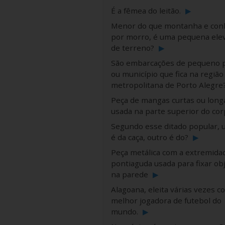
É a fêmea do leitão.
▶
Menor do que montanha e con
por morro, é uma pequena ele
de terreno?
▶
São embarcações de pequeno 
ou município que fica na região
metropolitana de Porto Alegre
Peça de mangas curtas ou long
usada na parte superior do cor
Segundo esse ditado popular, 
é da caça, outro é do?
▶
Peça metálica com a extremida
pontiaguda usada para fixar ob
na parede
▶
Alagoana, eleita várias vezes c
melhor jogadora de futebol do
mundo.
▶