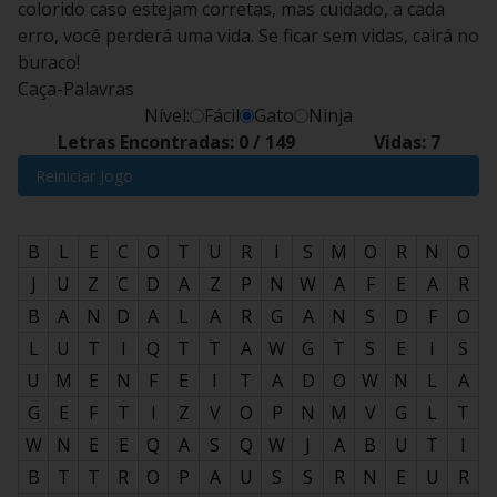
colorido caso estejam corretas, mas cuidado, a cada
erro, você perderá uma vida. Se ficar sem vidas, cairá no
buraco!
Caça-Palavras
Nível:
Fácil
Gato
Ninja
Letras Encontradas:
0
/
149
Vidas:
7
Reiniciar Jogo
B
L
E
C
O
T
U
R
I
S
M
O
R
N
O
J
U
Z
C
D
A
Z
P
N
W
A
F
E
A
R
B
A
N
D
A
L
A
R
G
A
N
S
D
F
O
L
U
T
I
Q
T
T
A
W
G
T
S
E
I
S
U
M
E
N
F
E
I
T
A
D
O
W
N
L
A
G
E
F
T
I
Z
V
O
P
N
M
V
G
L
T
W
N
E
E
Q
A
S
Q
W
J
A
B
U
T
I
B
T
T
R
O
P
A
U
S
S
R
N
E
U
R