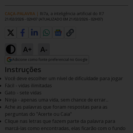
CAÇA-PALAVRA
|
Ri7a, a inteligência artificial do R7
21/02/2026 - 02H07
(ATUALIZADO EM
21/02/2026 - 02H07
)
A+
A-
Adicione como fonte preferencial no Google
Opens in new window
Instruções
Você deve escolher um nível de dificuldade para jogar
Fácil - vidas ilimitadas
Gato - sete vidas
Ninja - apenas uma vida, sem chance de errar...
Ache as palavras que foram respostas para as
perguntas do "Acerte ou Caia"
Clique nas letras que fazem parte da palavra para
marcá-las como encontradas, elas ficarão com o fundo