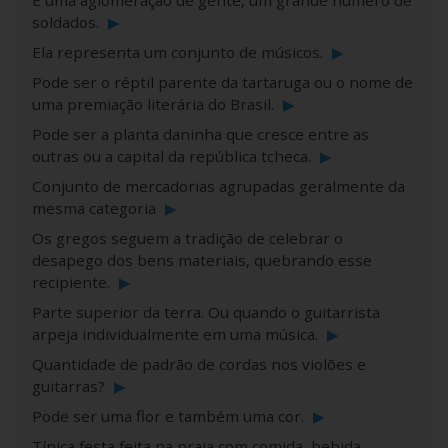
É uma aglomeração de gente, um grande número de
soldados.
▶
Ela representa um conjunto de músicos.
▶
Pode ser o réptil parente da tartaruga ou o nome de
uma premiação literária do Brasil.
▶
Pode ser a planta daninha que cresce entre as
outras ou a capital da república tcheca.
▶
Conjunto de mercadorias agrupadas geralmente da
mesma categoria
▶
Os gregos seguem a tradição de celebrar o
desapego dos bens materiais, quebrando esse
recipiente.
▶
Parte superior da terra. Ou quando o guitarrista
arpeja individualmente em uma música.
▶
Quantidade de padrão de cordas nos violões e
guitarras?
▶
Pode ser uma flor e também uma cor.
▶
Típica festa feita na praia com comida, bebida,