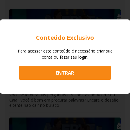
Conteúdo Exclusivo
Para acessar este conteúdo é necessário criar sua
conta ou fazer seu login.
DO R7
/
05/08/2026
ENTRAR
Caça-Palavras: Acerte ou Caia -
Desafio do dia 05/08/2026
Você se lembra das perguntas e respostas do Acerte ou
Caia? Você é bom em procurar palavras? Encare o desafio
e tente não cair no buraco