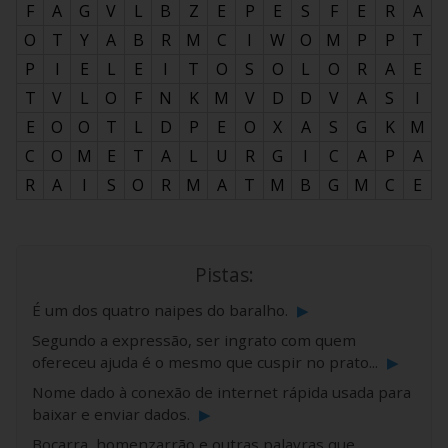
F
A
G
V
L
B
Z
E
P
E
S
F
E
R
A
O
T
Y
A
B
R
M
C
I
W
O
M
P
P
T
P
I
E
L
E
I
T
O
S
O
L
O
R
A
E
T
V
L
O
F
N
K
M
V
D
D
V
A
S
I
E
O
O
T
L
D
P
E
O
X
A
S
G
K
M
C
O
M
E
T
A
L
U
R
G
I
C
A
P
A
R
A
I
S
O
R
M
A
T
M
B
G
M
C
E
Pistas:
É um dos quatro naipes do baralho.
▶
Segundo a expressão, ser ingrato com quem
ofereceu ajuda é o mesmo que cuspir no prato...
▶
Nome dado à conexão de internet rápida usada para
baixar e enviar dados.
▶
Bocarra, homenzarrão e outras palavras que