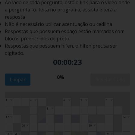
Ao lado de cada pergunta, está o link para o vídeo onde
a pergunta foi feita no programa, assista e terá a
resposta
Não é necessário utilizar acentuação ou cedilha
Respostas que possuem espaço estão marcadas com
blocos preenchidos de preto
Respostas que possuem hífen, o hífen precisa ser
digitado.
00:00:24
0%
Limpar
Revelar Tudo
1
4
6
7
8
💡
💡
💡
💡
💡
11
💡
17
24
💡
💡
26
30
💡
💡
33
34
39
💡
💡
💡