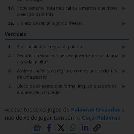
▶
17.
Pode ser uma nota musical ou a marcha que move
o veículo para trás.
▶
26.
É o ato de retirar algo do freezer?
▶
33.
É a sigla do maior Estado brasileiro em extensão
Verticais
territorial.
▶
1.
É o sinônimo de regra ou padrão.
▶
39.
Bastão geralmente de gesso usado para escrever
em quadros negros.
▶
4.
Período da vida em que se é jovem entre a infância
e a vida adulta?
▶
46.
Os peixes que habitam os mares são acostumados
com esse tipo de água.
▶
6.
Assim é chamado o registro com os antecedentes
de uma pessoa.
▶
61.
Tudo que está relacionado às mulheres, seja na
natureza, na sociedade ou na identidade.
▶
7.
Bloco de concreto que forma um piso e separa os
andares de um prédio.
▶
73.
Ele é o pai do pai.
▶
8.
Conhecida como energia limpa do futuro, ela é vista
▶
76.
É o animal que nasce a partir do cruzamento entre
como a fonte de eletricidade do mundo.
um jumento e uma égua.
Acesse todos os jogos de
Palavras Cruzadas
e
▶
11.
Assim é chamada a mulher jovem!
não deixe de jogar também o
Caça-Palavras
▶
82.
Significado da letra L na sigla CLT.
▶
24.
É o que a cor branca representa na bandeira do
▶
86.
Embutido italiano, semelhante ao salame, porém
Brasil?
maior e feito com carne de porco e de vaca.