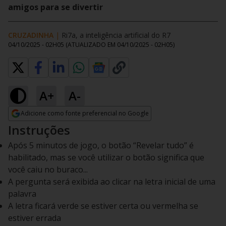
amigos para se divertir
CRUZADINHA
|
Ri7a, a inteligência artificial do R7
04/10/2025 - 02H05
(ATUALIZADO EM
04/10/2025 - 02H05
)
A+
A-
Adicione como fonte preferencial no Google
Opens in new window
Instruções
Após 5 minutos de jogo, o botão “Revelar tudo” é
habilitado, mas se você utilizar o botão significa que
você caiu no buraco...
A pergunta será exibida ao clicar na letra inicial de uma
palavra
A letra ficará verde se estiver certa ou vermelha se
estiver errada