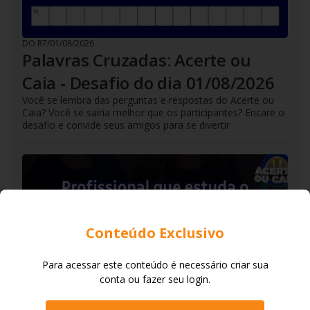
DO R7
/
01/08/2026
Palavras Cruzadas: Acerte ou
Caia - Desafio do dia 01/08/2026
Você se lembra das perguntas e respostas do Acerte ou
Caia? Você se sairia melhor que os participantes? Encare o
desafio e convide seus amigos para se divertir
Conteúdo Exclusivo
Para acessar este conteúdo é necessário criar sua
conta ou fazer seu login.
DO R7
/
31/07/2026