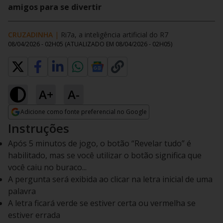
amigos para se divertir
CRUZADINHA
|
Ri7a, a inteligência artificial do R7
08/04/2026 - 02H05
(ATUALIZADO EM
08/04/2026 - 02H05
)
A+
A-
Adicione como fonte preferencial no Google
Opens in new window
Instruções
Após 5 minutos de jogo, o botão “Revelar tudo” é
habilitado, mas se você utilizar o botão significa que
você caiu no buraco...
A pergunta será exibida ao clicar na letra inicial de uma
palavra
A letra ficará verde se estiver certa ou vermelha se
estiver errada