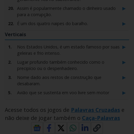
▶
20.
Assim é popularmente chamado o dinheiro usado
para a corrupção.
▶
22.
É um dos quatro naipes do baralho.
▶
31.
A famosa modalidade esportiva que começou
Verticais
sendo chamada de vale tudo e tem anderson silva
como ídolo
▶
1.
Nos Estados Unidos, é um estado famoso por suas
geleiras e frio intenso.
▶
35.
Termo usado quando algo está em linha reta ou
bem ajustado, como um terno elegante.
▶
2.
Lugar profundo também conhecido como o
precipício ou o despenhadeiro.
▶
42.
Ferramenta que um coveiro usa para escavar a
terra.
▶
3.
Nome dado aos restos de construção que
desabaram.
▶
50.
É o lugar onde duas ruas se cortam e se cruzam.
▶
5.
Avião que se sustenta em voo livre sem motor
▶
57.
Cada uma das partes em que se divide uma cidade.
▶
7.
Ele pode ser verde, preto, de cozinha, de panela,
▶
69.
Passo de dança do funk brasileiro que forma uma
das cinco e até da cadeira.
figura geométrica
Acesse todos os jogos de
Palavras Cruzadas
e
▶
12.
A letra do sucesso 'Homem com H' de Ney
não deixe de jogar também o
Caça-Palavras
▶
79.
Corpo celeste em órbita que gravita em torno de
Matogrosso: Se correr o bicho pega se ficar...
outro
▶
13.
Pode ser uma das áreas de quadra de basquete ou
▶
85.
Orgão do corpo usado para se locomover.