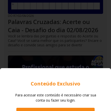
DO R7
/
02/08/2026
Palavras Cruzadas: Acerte ou
Caia - Desafio do dia 02/08/2026
Você se lembra das perguntas e respostas do Acerte ou
Caia? Você se sairia melhor que os participantes? Encare o
desafio e convide seus amigos para se divertir
Conteúdo Exclusivo
Para acessar este conteúdo é necessário criar sua
conta ou fazer seu login.
DO R7
/
01/08/2026