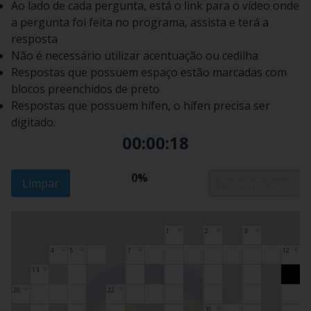
Ao lado de cada pergunta, está o link para o vídeo onde
a pergunta foi feita no programa, assista e terá a
resposta
Não é necessário utilizar acentuação ou cedilha
Respostas que possuem espaço estão marcadas com
blocos preenchidos de preto
Respostas que possuem hífen, o hífen precisa ser
digitado.
00:00:19
0%
Limpar
Revelar Tudo
1
2
3
💡
💡
💡
4
5
7
12
💡
💡
💡
💡
13
💡
20
22
💡
💡
31
💡