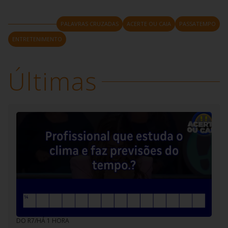
aumentativo de um recipiente de vidro.
▶
87.
É o mesmo que tornar mais suave, menos difícil.
▶
22.
Assim é chamado o pai que vive elogiando e
PALAVRAS CRUZADAS
ACERTE OU CAIA
PASSATEMPO
cuidando dos filhos
ENTRETENIMENTO
▶
39.
Assim é chamado o valor pago por um dia de
hospedagem em um hotel
Últimas
▶
46.
Complete o famoso ditado popular. Gentileza gera...
▶
52.
Número que ocupa a primeira posição.
DO R7
/
HÁ 1 HORA