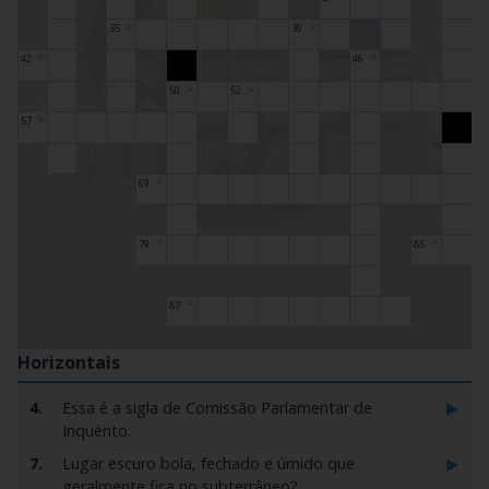
35
39
💡
💡
42
46
💡
💡
50
52
💡
💡
57
💡
69
💡
79
85
💡
💡
87
💡
Horizontais
▶
4.
Essa é a sigla de Comissão Parlamentar de
Inquérito.
▶
7.
Lugar escuro bola, fechado e úmido que
geralmente fica no subterrâneo?