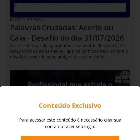
DO R7
/
31/07/2026
Palavras Cruzadas: Acerte ou
Caia - Desafio do dia 31/07/2026
Você se lembra das perguntas e respostas do Acerte ou
Caia? Você se sairia melhor que os participantes? Encare o
desafio e convide seus amigos para se divertir
Conteúdo Exclusivo
Para acessar este conteúdo é necessário criar sua
conta ou fazer seu login.
DO R7
/
30/07/2026