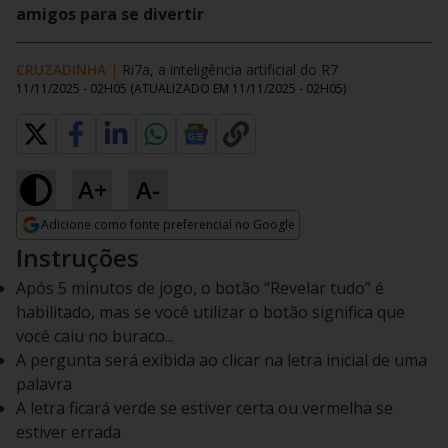
amigos para se divertir
CRUZADINHA
|
Ri7a, a inteligência artificial do R7
11/11/2025 - 02H05
(ATUALIZADO EM
11/11/2025 - 02H05
)
A+
A-
Adicione como fonte preferencial no Google
Opens in new window
Instruções
Após 5 minutos de jogo, o botão “Revelar tudo” é
habilitado, mas se você utilizar o botão significa que
você caiu no buraco...
A pergunta será exibida ao clicar na letra inicial de uma
palavra
A letra ficará verde se estiver certa ou vermelha se
estiver errada