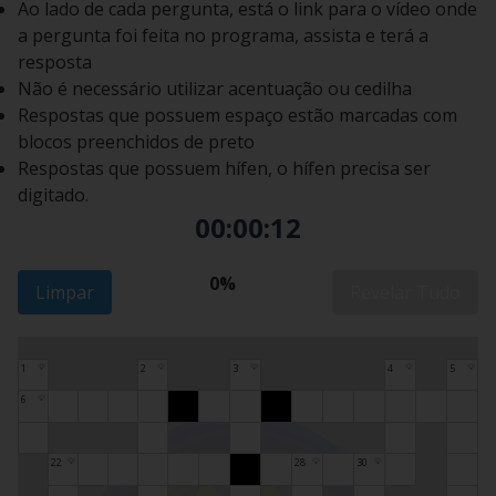
Ao lado de cada pergunta, está o link para o vídeo onde
a pergunta foi feita no programa, assista e terá a
resposta
Não é necessário utilizar acentuação ou cedilha
Respostas que possuem espaço estão marcadas com
blocos preenchidos de preto
Respostas que possuem hífen, o hífen precisa ser
digitado.
00:00:13
0%
Limpar
Revelar Tudo
1
2
3
4
5
💡
💡
💡
💡
💡
6
💡
22
28
30
💡
💡
💡