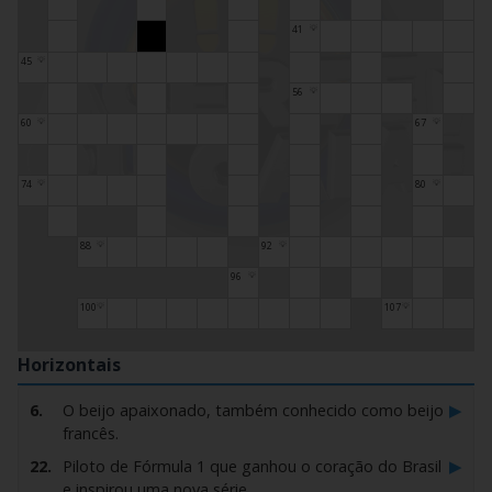
41
💡
45
💡
56
💡
60
67
💡
💡
74
80
💡
💡
88
92
💡
💡
96
💡
100
107
💡
💡
Horizontais
▶
6.
O beijo apaixonado, também conhecido como beijo
francês.
▶
22.
Piloto de Fórmula 1 que ganhou o coração do Brasil
e inspirou uma nova série.