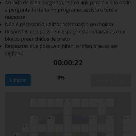
Ao lado de cada pergunta, está o link para o vídeo onde
a pergunta foi feita no programa, assista e terá a
resposta
Não é necessário utilizar acentuação ou cedilha
Respostas que possuem espaço estão marcadas com
blocos preenchidos de preto
Respostas que possuem hífen, o hífen precisa ser
digitado.
00:00:23
0%
Limpar
Revelar Tudo
1
5
9
💡
💡
💡
13
14
16
17
18
💡
💡
💡
💡
💡
19
💡
26
💡