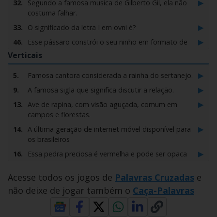
▶
32.
Segundo a famosa musica de Gilberto Gil, ela não
costuma falhar.
▶
33.
O significado da letra I em ovni é?
▶
46.
Esse pássaro constrói o seu ninho em formato de
forno.
Verticais
▶
62.
Pelo animal espesso e macio, especialmente das
▶
5.
Famosa cantora considerada a rainha do sertanejo.
ovelhas e carneiros.
▶
9.
A famosa sigla que significa discutir a relação.
▶
69.
Ele pode apertar o cadarço do tênis ou também a
garganta quando bate o nervosismo.
▶
13.
Ave de rapina, com visão aguçada, comum em
campos e florestas.
▶
70.
Um dos principais dados revelados pelo teste de
DNA.
▶
14.
A última geração de internet móvel disponível para
os brasileiros
▶
82.
Tipo de creme ou produto usado sobre a pele para
evitar o ressecamento?
▶
16.
Essa pedra preciosa é vermelha e pode ser opaca
ou transparente.
▶
88.
Esse brasileiro foi eleito o quarto melhor DJ do
mundo em 2021.
Acesse todos os jogos de
Palavras Cruzadas
e
▶
17.
Assim é chamado algo que está a preço de banana.
não deixe de jogar também o
Caça-Palavras
▶
95.
Essa é a quarta nota da escala musical.
▶
18.
Muitas lendas populares associam essa ave à
chegada dos recém nascidos.
▶
96.
São os compositores mais velhos e respeitados da
escola de samba.