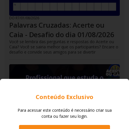
DO R7
/
01/08/2026
Palavras Cruzadas: Acerte ou
Caia - Desafio do dia 01/08/2026
Você se lembra das perguntas e respostas do Acerte ou
Caia? Você se sairia melhor que os participantes? Encare o
desafio e convide seus amigos para se divertir
Conteúdo Exclusivo
Para acessar este conteúdo é necessário criar sua
conta ou fazer seu login.
DO R7
/
31/07/2026