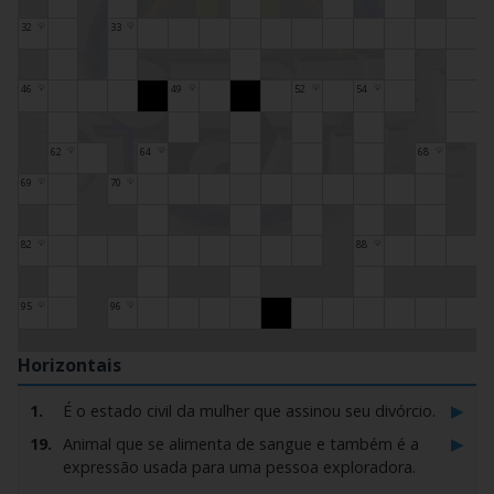
32
33
💡
💡
46
49
52
54
💡
💡
💡
💡
62
64
68
💡
💡
💡
69
70
💡
💡
82
88
💡
💡
95
96
💡
💡
Horizontais
▶
1.
É o estado civil da mulher que assinou seu divórcio.
▶
19.
Animal que se alimenta de sangue e também é a
expressão usada para uma pessoa exploradora.