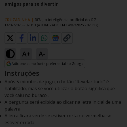
amigos para se divertir
CRUZADINHA
|
Ri7a, a inteligência artificial do R7
14/07/2025 - 02H13
(ATUALIZADO EM
14/07/2025 - 02H13
)
A+
A-
Adicione como fonte preferencial no Google
Opens in new window
Instruções
Após 5 minutos de jogo, o botão “Revelar tudo” é
habilitado, mas se você utilizar o botão significa que
você caiu no buraco...
A pergunta será exibida ao clicar na letra inicial de uma
palavra
A letra ficará verde se estiver certa ou vermelha se
estiver errada