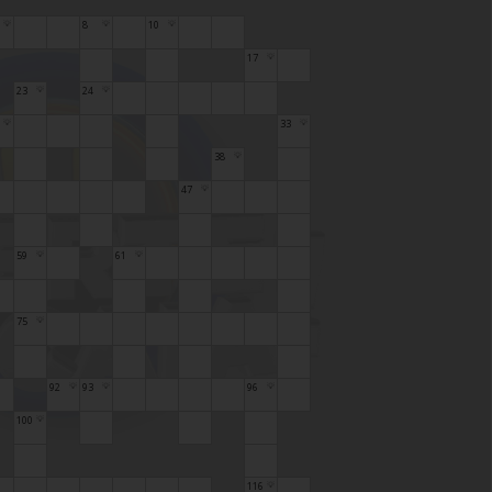
8
10
💡
💡
💡
17
💡
23
24
💡
💡
33
💡
💡
38
💡
47
💡
59
61
💡
💡
75
💡
92
93
96
💡
💡
💡
100
💡
116
💡