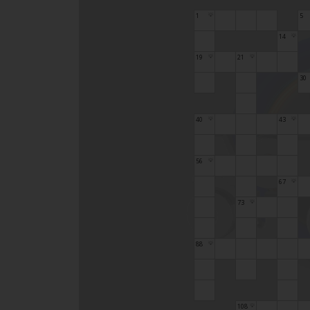
1
5
💡
14
💡
19
21
💡
💡
30
40
43
💡
💡
56
💡
67
💡
73
💡
88
💡
108
💡