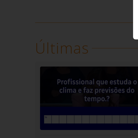
61.
Segundo o ditado popular, dinheiro não dá e
67.
É o filho do seu avô?
73.
É o som que se repete ao bater em uma
superfície e retornar.
Últimas
75.
A famosa irmã de Pedrinho e neta de Dona
Benta do sítio do pica-pau amarelo.
88.
Espécie de molusco muito apreciado na
gastronomia e alguns produzem pérolas
92.
É o alimento assado ou tostado na grelha?
108.
Famoso hit do Tiririca lançado em 1996.
116.
Número que ocupa a primeira posição.