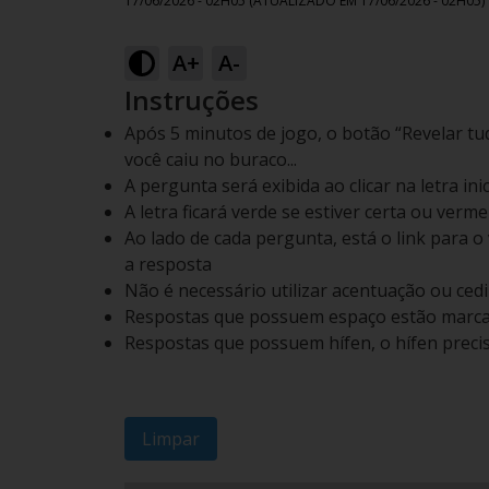
17/06/2026 - 02H05
(ATUALIZADO EM
17/06/2026 - 02H05
)
A+
A-
Instruções
Após 5 minutos de jogo, o botão “Revelar tudo
você caiu no buraco...
A pergunta será exibida ao clicar na letra ini
A letra ficará verde se estiver certa ou verme
Ao lado de cada pergunta, está o link para o
a resposta
Não é necessário utilizar acentuação ou cedi
Respostas que possuem espaço estão marca
Respostas que possuem hífen, o hífen precis
Limpar