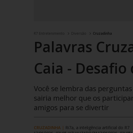
R7 Entretenimento
Diversão
Cruzadinha
Palavras Cruz
Caia - Desafio
Você se lembra das perguntas 
sairia melhor que os participa
amigos para se divertir
CRUZADINHA
|
Ri7a, a inteligência artificial do R7