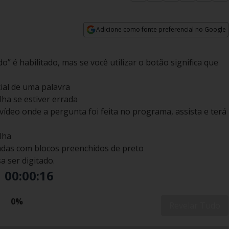
Adicione como fonte preferencial no Google
Opens in new window
” é habilitado, mas se você utilizar o botão significa que
cial de uma palavra
lha se estiver errada
 vídeo onde a pergunta foi feita no programa, assista e terá
lha
das com blocos preenchidos de preto
a ser digitado.
00:00:17
0%
Revelar Tudo